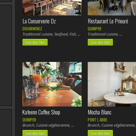
La Conserverie Dz
Restaurant Le Prieuré
DOUARNENEZ
QUIMPER
Traditional cuisine, Seafood, Fish,
Traditional cuisine,
See the file!
See the file!
Kafeenn Coffee Shop
Mocha Blanc
QUIMPER
PONT L ABBE
Brunch, Cuisine végétarienne,
Brunch, Cuisine végétarienne
See the file!
See the file!