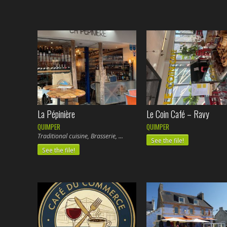
La Pépinière
Le Coin Café – Ravy
QUIMPER
QUIMPER
Traditional cuisine, Brasserie,
See the file!
See the file!