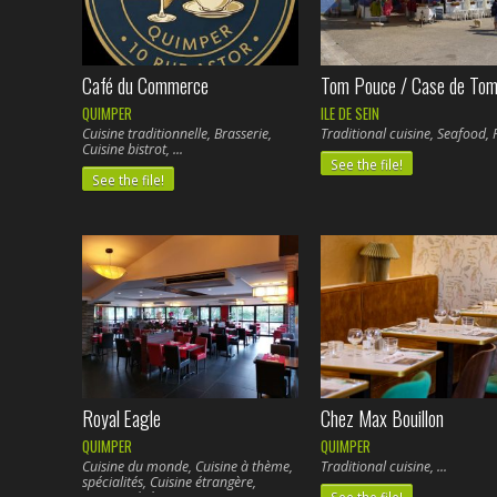
Café du Commerce
Tom Pouce / Case de To
QUIMPER
ILE DE SEIN
Cuisine traditionnelle, Brasserie,
Traditional cuisine, Seafood, 
Cuisine bistrot,
See the file!
See the file!
Royal Eagle
Chez Max Bouillon
QUIMPER
QUIMPER
Cuisine du monde, Cuisine à thème,
Traditional cuisine,
spécialités, Cuisine étrangère,
See the file!