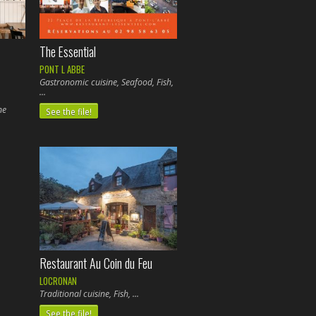
The Essential
PONT L ABBE
Gastronomic cuisine, Seafood, Fish,
ne
See the file!
Restaurant Au Coin du Feu
LOCRONAN
Traditional cuisine, Fish,
See the file!