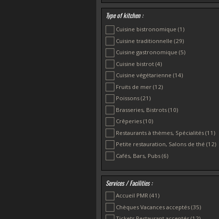
Penmarc’h
(1)
Type of kitchen :
Pont-l’Abbé
(3)
Cuisine bistronomique
(1)
Pont-Aven
(1)
Cuisine traditionnelle
(29)
Cuisine gastronomique
(5)
Cuisine bistrot
(4)
Cuisine végétarienne
(14)
Fruits de mer
(12)
Poissons
(21)
Brasseries, Bistrots
(10)
Crêperies
(10)
Restaurants à thèmes, Spécialités
(11)
Petite restauration, Salons de thé
(12)
Cafés, Bars, Pubs
(6)
Services / Facilities :
Accueil PMR
(41)
Chèques Vacances acceptés
(35)
Tickets Restaurant acceptés
(12)