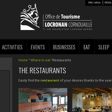
PRO AREA
PRESS 
ACTIVITIES
EVENTS
BUSINESSES
EAT
SLEEP
Home
"
Where to eat
"Restaurants
THE RESTAURANTS
Easily find the
restaurant
of your desires thanks to the searc