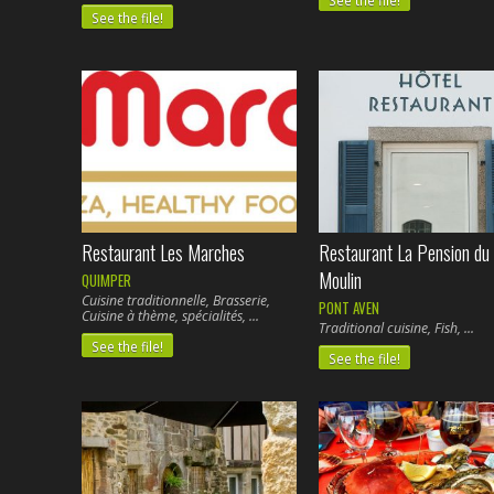
Cuisine végétarienne,
See the file!
Restaurant Les Marches
Restaurant La Pension du
Moulin
QUIMPER
Cuisine traditionnelle, Brasserie,
PONT AVEN
Cuisine à thème, spécialités,
Traditional cuisine, Fish,
See the file!
See the file!