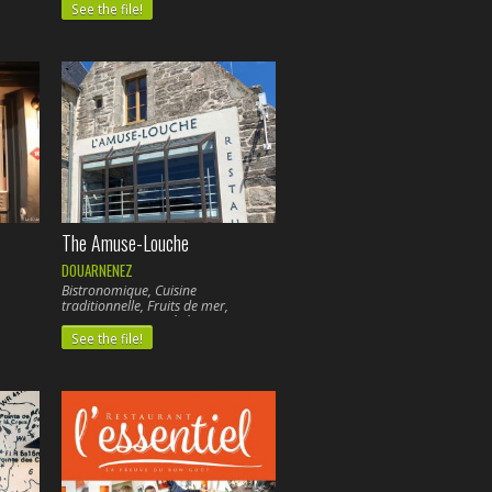
Cuisine végétarienne,
See the file!
The Amuse-Louche
DOUARNENEZ
Bistronomique, Cuisine
traditionnelle, Fruits de mer,
Poissons, Cuisine végétarienne,
See the file!