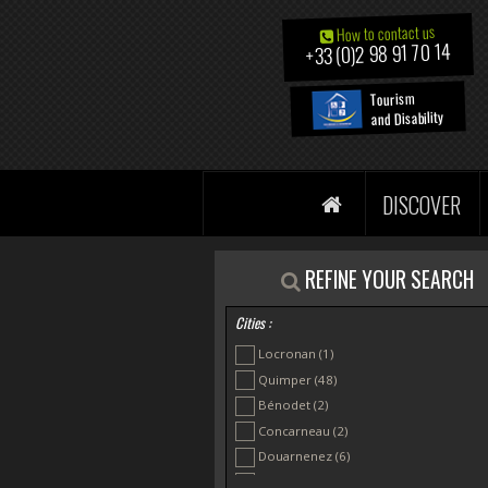
How to contact us
+33 (0)2 98 91 70 14
Tourism
and Disability
DISCOVER
REFINE YOUR SEARCH
Cities :
Locronan
(1)
Quimper
(48)
Bénodet
(2)
Concarneau
(2)
Douarnenez
(6)
Ile de Sein
(1)