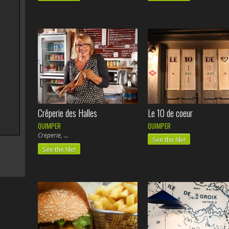
Crêperie des Halles
Le 10 de coeur
QUIMPER
QUIMPER
Creperie,
See the file!
See the file!