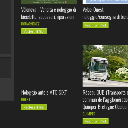
Vélonova - Vendita e noleggio di
Veloc' Ouest,
biciclette, accessori, riparazioni
noleggio/consegna di bicic
DOUARNENEZ
Vedere il file!
Vedere il file!
Noleggio auto e VTC SIXT
Réseau QUB (Transports 
commun de l’agglomératio
BREST
Quimper Bretagne Occiden
Vedere il file!
QUIMPER
Vedere il file!