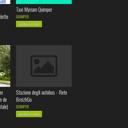
Taxi Myriam Quimper
lette
QUIMPER
Vedere il file!
en
Stazione degli autobus - Rete
n de
BreizhGo
tale)
QUIMPER
Vedere il file!