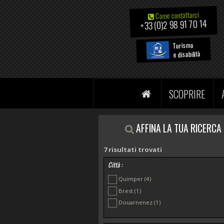
Come contattarci
+33 (0)2 98 91 70 14
Turismo
e disabilità
SCOPRIRE
AFFINA LA TUA RICERCA
7
risultati trovati
Città :
Quimper
(4)
Brest
(1)
Douarnenez
(1)