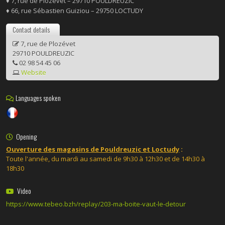
♦ 7, rue de Plozévet – 29710 POULDREUZIC
♦ 66, rue Sébastien Guiziou – 29750 LOCTUDY
Contact details
7, rue de Plozévet
29710 POULDREUZIC
02 98 54 45 06
Website
Languages spoken
Opening
Ouverture des magasins de Pouldreuzic et Loctudy
:
Toute l'année, du mardi au samedi de 9h30 à 12h30 et de 14h30 à
18h30
Video
https://www.tebeo.bzh/replay/203-ma-boite-vaut-le-detour