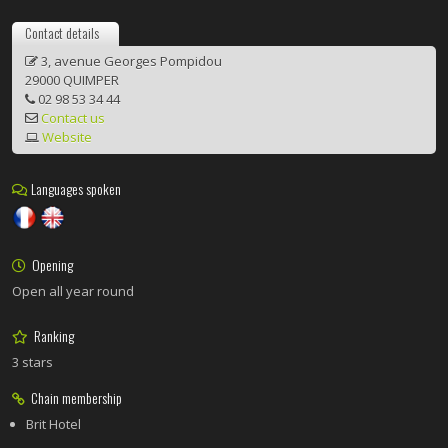
Contact details
3, avenue Georges Pompidou
29000 QUIMPER
02 98 53 34 44
Contact us
Website
Languages spoken
Opening
Open all year round
Ranking
3 stars
Chain membership
Brit Hotel