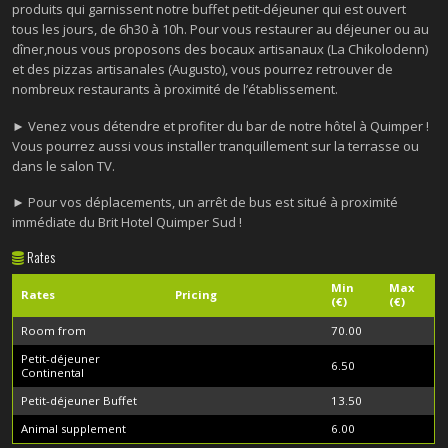
produits qui garnissent notre buffet petit-déjeuner qui est ouvert
tous les jours, de 6h30 à 10h. Pour vous restaurer au déjeuner ou au
dîner,nous vous proposons des bocaux artisanaux (La Chikolodenn)
et des pizzas artisanales (Augusto), vous pourrez retrouver de
nombreux restaurants à proximité de l’établissement.
►
Venez vous détendre et profiter du bar de notre hôtel à Quimper !
Vous pourrez aussi vous installer tranquillement sur la terrasse ou
dans le salon TV.
►
Pour vos déplacements, un arrêt de bus est situé à proximité
immédiate du Brit Hotel Quimper Sud !
Rates
Min
Max
Rates
Pricing
(€)
(€)
Room from
70.00
Petit-déjeuner
6.50
Continental
Petit-déjeuner Buffet
13.50
Animal supplement
6.00