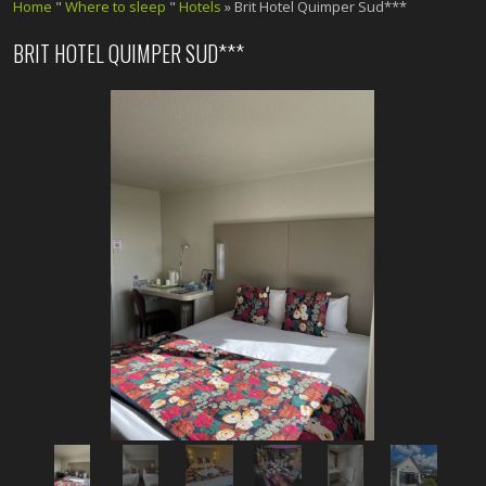
Home
"
Where to sleep
"
Hotels
» Brit Hotel Quimper Sud***
BRIT HOTEL QUIMPER SUD***