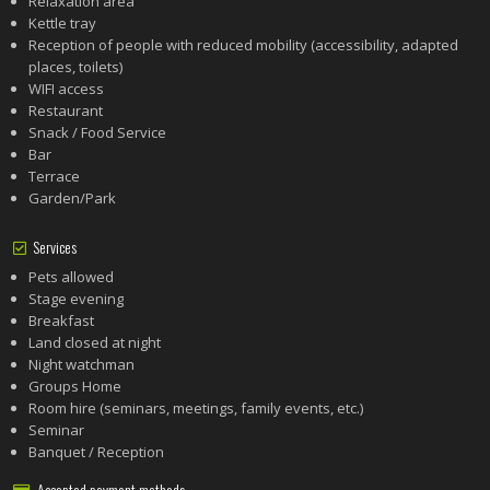
Relaxation area
Kettle tray
Reception of people with reduced mobility (accessibility, adapted
places, toilets)
WIFI access
Restaurant
Snack / Food Service
Bar
Terrace
Garden/Park
Services
Pets allowed
Stage evening
Breakfast
Land closed at night
Night watchman
Groups Home
Room hire (seminars, meetings, family events, etc.)
Seminar
Banquet / Reception