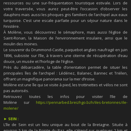
ressources ou une sur-fréquentation touristique estivale. Lors de
votre traversée, vous aurez peut-être l’occasion d’observer les
dauphins mais aussi les phoques gris familiers de l’archipel aux eaux
turquoise. C’est une escale parfaite pour un séjour nature dans le
Finistère.
À Molène, vous découvrirez le sémaphore, mais aussi l’église de
Saint-Ronan, la Maison de l’environnement insulaire, ainsi que le
moulin des moines.
Le souvenir du Drummond-Castle, paquebot anglais naufragé en juin
1896, subsiste sur l’île, à travers une citerne de récupération d’eau
douce, un musée et l’horloge de l’église.
Près du débarcadère, la table d’orientation permet de situer les
principales îles de l’archipel : Lédénez, Balanec, Bannec et Triélen,
offrant un magnifique panorama sur la mer d’Iroise.
Molène est une île qui se visite à pied, les trottinettes et vélos ne sont
pas autorisés.
Retrouvez toutes les infos pour visiter l’Ile de
Molène sur
https://pennarbed.breizhgo.bzh/iles-bretonnes/ile-
molene/
► SEIN :
L’île de Sein est un lieu unique au bout de la Bretagne. Située à
environ 5 km de la Pointe du Raz, elle s’étend sur quelques 2 km et