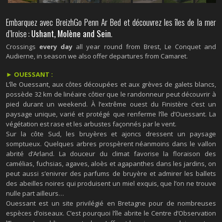
Embarquez avec BreizhGo Penn Ar Bed et découvrez les îles de la mer
d’Iroise :
Ushant, Molène and Sein
.
Crossings
every day
all year round from Brest, Le Conquet and
Audierne, in season we also offer departures from Camaret.
► OUESSANT :
L’île Ouessant, aux côtes découpées et aux grèves de galets blancs,
possède 32 km de linéaire côtier que le randonneur peut découvrir à
pied durant un weekend. À l’extrême ouest du Finistère c’est un
paysage unique, varié et protégé que renferme l’île d’Ouessant. La
végétation est rase et les arbustes façonnés par le vent.
Sur la côte Sud, les bruyères et ajoncs dressent un paysage
somptueux. Quelques arbres prospèrent néanmoins dans le vallon
abrité d’Arland. La douceur du climat favorise la floraison des
camélias, fuchsias, agaves, aloès et agapanthes dans les jardins, on
peut aussi s’enivrer des parfums de bruyère et admirer les ballets
des abeilles noires qui produisent un miel exquis, que l’on ne trouve
nulle part ailleurs…
Ouessant est un site privilégié en Bretagne pour de nombreuses
espèces d’oiseaux. C’est pourquoi l’île abrite le Centre d’Observation