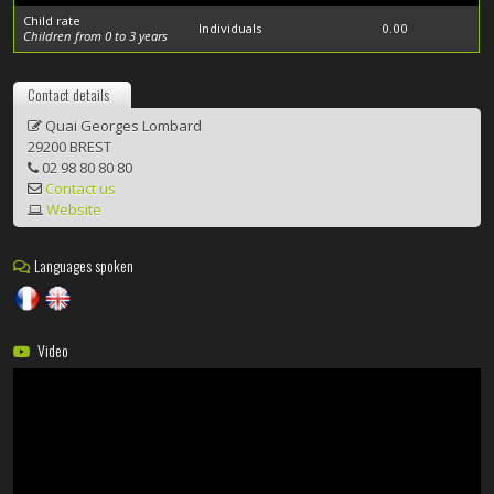
Child rate
Individuals
0.00
Children from 0 to 3 years
Contact details
Quai Georges Lombard
29200 BREST
02 98 80 80 80
Contact us
Website
Languages spoken
Video