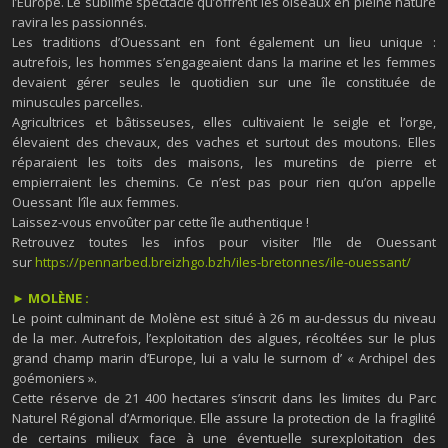
l’Europe. Le sublime spectacle qu’offrent les oiseaux en pleine nature
ravira les passionnés.
Les traditions d’Ouessant en font également un lieu unique :
autrefois, les hommes s’engageaient dans la marine et les femmes
devaient gérer seules le quotidien sur une île constituée de
minuscules parcelles.
Agricultrices et bâtisseuses, elles cultivaient le seigle et l’orge,
élevaient des chevaux, des vaches et surtout des moutons. Elles
réparaient les toits des maisons, les muretins de pierre et
empierraient les chemins. Ce n’est pas pour rien qu’on appelle
Ouessant l’île aux femmes.
Laissez-vous envoûter par cette île authentique !
Retrouvez toutes les infos pour visiter l’Ile de Ouessant
sur
https://pennarbed.breizhgo.bzh/iles-bretonnes/ile-ouessant/
► MOLÈNE :
Le point culminant de Molène est situé à 26 m au-dessus du niveau
de la mer. Autrefois, l’exploitation des algues, récoltées sur le plus
grand champ marin d’Europe, lui a valu le surnom d’ « Archipel des
goémoniers ».
Cette réserve de 21 400 hectares s’inscrit dans les limites du Parc
Naturel Régional d’Armorique. Elle assure la protection de la fragilité
de certains milieux face à une éventuelle surexploitation des