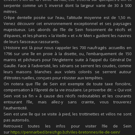
serpente comme un S inversé dont la largeur varie de 30 à 500
mètres.
Crêpe dentelle posée sur l’eau, l’altitude moyenne est de 1,50 m.
Venez découvrir cet environnement exceptionnel et ses paysages
majestueux. Les abords de l’île de Sein foisonnent de récifs et
d’épaves, et les phares « la Vieille » et « Ar Men » guident les navires
de leurs faisceaux rassurants.
L’Histoire est là pour nous rappeler les 700 naufragés accueillis en
1796 sur une île en proie à la disette, ou, l’embarquement de 150
marins et pêcheurs pour l’Angleterre suite à l’appel du Général De
Gaulle. Face à l’adversité, les sénans se serrent les coudes, comme
leurs maisons blanches aux volets colorés se serrent autour
d’étroites ruelles, conçues pour résister aux tempêtes.
On notera que l’île de Sein est exempte de toute taxe foncière,
compensation à l’âpreté de la vie insulaire. Le proverbe dit : « Qui voit
Sein voit sa fin » à cause des récifs redoutables et les courants
entourant l’île, mais allez-y sans crainte, vous trouverez
l’authenticité.
Sein est une île qui se visite à pied, les trottinettes et vélos ne sont
pas autorisés.
Retrouvez toutes les infos pour visiter l’Ile de Sein
sur
https://pennarbed.breizhgo.bzh/iles-bretonnes/ile-de-sein/