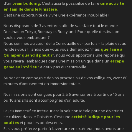
d’un
team building
. C’est aussi la possibilité de faire
une activité
en famille dans le Finistère
.
C’est une opportunité de vivre une expérience inoubliable !
Nous disposons de 3 aventures afin de satisfaire tout le monde :
Destination Tokyo, Bombay et Rustyland. Pour quelle destination
voulez-vous embarquer ?
Nous sommes au cœur de la Cornouaille et – parfois – la pluie est au
rendez-vous ! Tandis que vous vous demandez “mais
que faire à
Quimper quand il pleut
?
”, nous vous apportons une réponse qui
vous ravira : embarquez dans une mission unique dans un
escape
game en intérieur
à deux pas du centre-ville.
Au sec et en compagnie de vos proches ou de vos collègues, vivez 60
minutes d’amusement en immersion totale.
Nos missions sont conçues pour 2 à 6 aventuriers à partir de 15 ans
ou 10 ans s’ils sont accompagnés d’un adulte.
Le jeu immersif en intérieur est la solution idéale pour se divertir et
se cultiver dans le Finistère. C’est une
activité ludique pour les
adultes
et pour les adolescents.
Et si vous préférez partir à l’aventure en extérieur, nous avons une