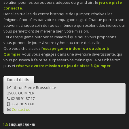
solution pour les baroudeurs adeptes du grand air : le
jeu de piste
connecté
.
Dans les ruelles du centre historique de Quimper, résolvez les
énigmes énoncées par votre compagnon digital. Chaque pierre a son
souvenir, chaque coin de rue sa mémoire qui recèlent des indices qui
vous permettront de mener à bien votre mission.
Cet escape game outdoor et immersif que nous vous proposons
vous permet de jouer à votre rythme au cœur de la ville.
Que vous choisissiez l’
escape game indoor ou outdoor à
Quimper
, vous vous engagez dans une aventure divertissante, qui
vous poussera à faire se surpasser vos méninges ! Alors n’hésitez
plus et
réservez votre mission de jeu de piste à Quimper
.
Contact details
16, rue Pierre Brossolette
29000 QUIMPER
02 98 91 87 17
06 70 18 93 60
Contact us
Languages spoken