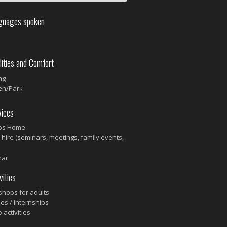
uages spoken
ities and Comfort
ng
en/Park
ices
ps Home
hire (seminars, meetings, family events,
nar
ities
hops for adults
es / Internships
 activities