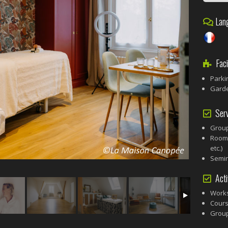
Lang
Facil
Parki
Gard
Serv
Grou
Room 
etc.)
Semi
Activ
Works
Cours
Group