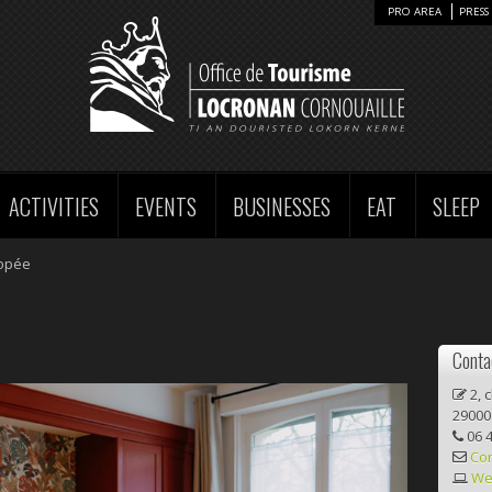
PRO AREA
PRESS 
ACTIVITIES
EVENTS
BUSINESSES
EAT
SLEEP
opée
Contac
2, 
29000
06 4
Con
We