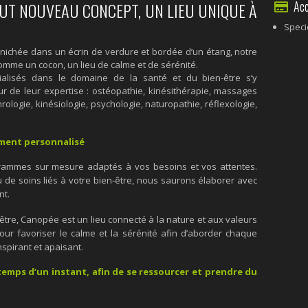
Acce
UT NOUVEAU CONCEPT, UN LIEU UNIQUE À
Speci
 nichée dans un écrin de verdure et bordée d’un étang, notre
mme un cocon, un lieu de calme et de sérénité.
ialisés dans le domaine de la santé et du bien-être s’y
ur de leur expertise : ostéopathie, kinésithérapie, massages
logie, kinésiologie, psychologie, naturopathie, réflexologie,
ment personnalisé
rammes sur mesure adaptés à vos besoins et vos attentes.
u de soins liés à votre bien-être, nous saurons élaborer avec
nt.
tre, Canopée est un lieu connecté à la nature et aux valeurs
ur favoriser le calme et la sérénité afin d’aborder chaque
spirant et apaisant.
temps d’un instant, afin de se ressourcer et prendre du