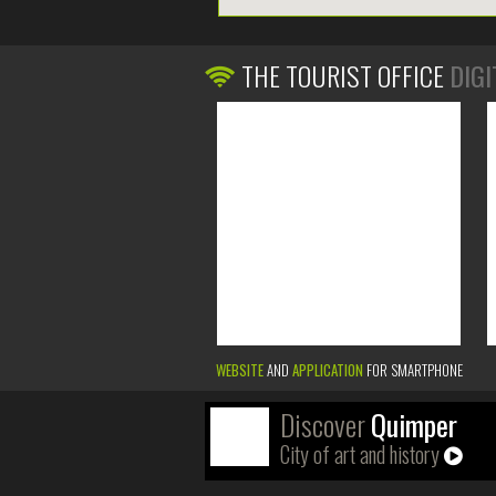
THE TOURIST OFFICE
DIGI
WEBSITE
AND
APPLICATION
FOR SMARTPHONE
Discover
Quimper
City of art and history