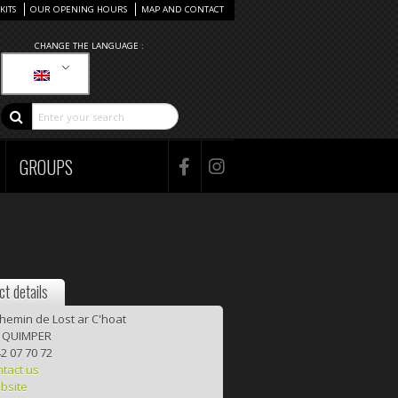
KITS
OUR OPENING HOURS
MAP AND CONTACT
CHANGE THE LANGUAGE :
GROUPS
t details
chemin de Lost ar C'hoat
 QUIMPER
2 07 70 72
tact us
bsite