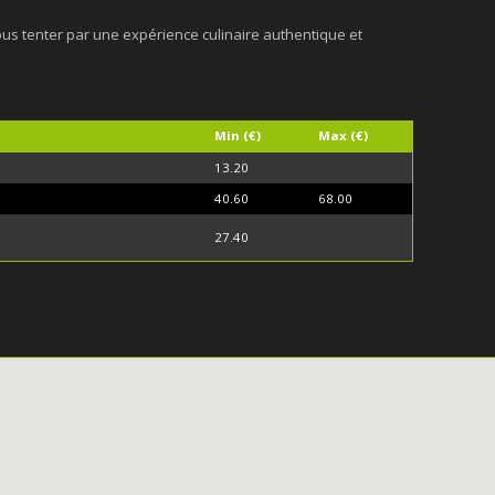
us tenter par une expérience culinaire authentique et
Min (€)
Max (€)
13.20
40.60
68.00
27.40