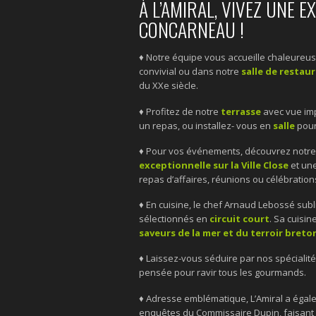
À L’AMIRAL, VIVEZ UNE 
CONCARNEAU !
♦ Notre équipe vous accueille chaleureu
convivial ou dans notre
salle de restau
du XXe siècle.
♦ Profitez de notre
terrasse
avec vue imp
un repas, ou installez- vous en
salle
pour
♦ Pour vos événements, découvrez notr
exceptionnelle sur la Ville Close
et un
repas d’affaires, réunions ou célébrations
♦ En cuisine, le chef Arnaud Lebossé sub
sélectionnés en
circuit court
. Sa cuisi
saveurs de la mer et du terroir breto
♦ Laissez-vous séduire par nos spécialit
pensée pour ravir tous les gourmands.
♦ Adresse emblématique, L’Amiral a égal
enquêtes du Commissaire Dupin, faisant 