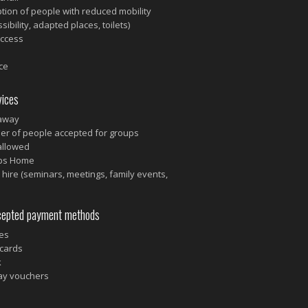
tion of people with reduced mobility
sibility, adapted places, toilets)
access
ce
ices
away
r of people accepted for groups
allowed
ps Home
hire (seminars, meetings, family events,
pted payment methods
es
cards
k
ay vouchers