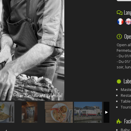
Lang
Ope
Open al
Fermetu
- Du 01/
- Du 01/
soir, lun
Labe
Maste
Resta
Table
Touris
Facil
Baby 