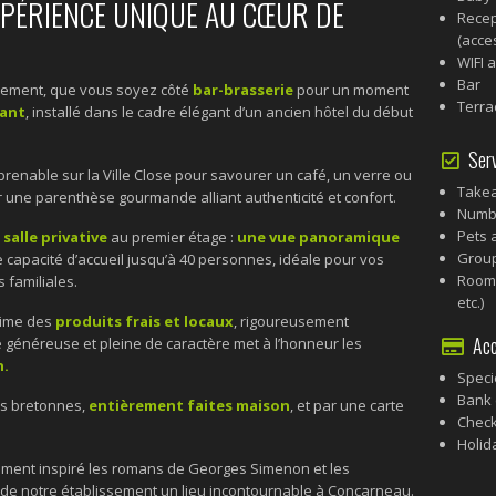
EXPÉRIENCE UNIQUE AU CŒUR DE
Recep
(acces
WIFI 
Bar
sement, que vous soyez côté
bar-brasserie
pour un moment
Terra
rant
, installé dans le cadre élégant d’un ancien hôtel du début
Serv
renable sur la Ville Close pour savourer un café, un verre ou
Take
 une parenthèse gourmande alliant authenticité et confort.
Numbe
Pets 
e
salle privative
au premier étage :
une vue panoramique
Grou
e capacité d’accueil jusqu’à 40 personnes, idéale pour vos
Room 
 familiales.
etc.)
lime des
produits frais et locaux
, rigoureusement
Acce
ne généreuse et pleine de caractère met à l’honneur les
n.
Speci
Bank 
és bretonnes,
entièrement faites maison
, et par une carte
Chec
Holid
ement inspiré les romans de Georges Simenon et les
de notre établissement un lieu incontournable à Concarneau.