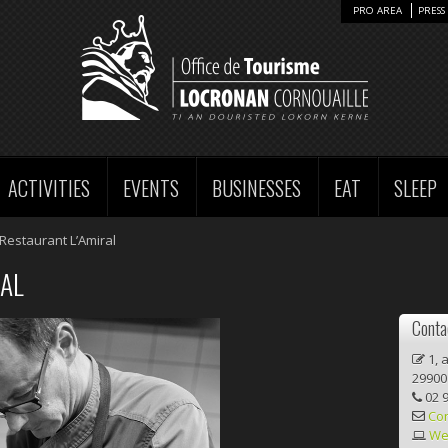
PRO AREA
PRESS 
ACTIVITIES
EVENTS
BUSINESSES
EAT
SLEEP
Restaurant L’Amiral
AL
Contac
1, 
2990
02 9
Con
We