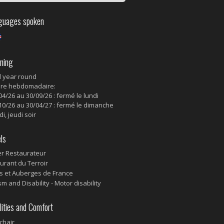
uages spoken
ning
l year round
re hebdomadaire:
04/26 au 30/09/26 : fermé le lundi
10/26 au 30/04/27 : fermé le dimanche
di, jeudi soir
ls
r Restaurateur
urant du Terroir
s et Auberges de France
m and Disability - Motor disability
ities and Comfort
chair