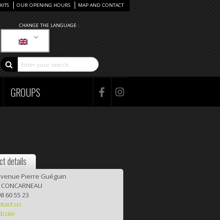
KITS
OUR OPENING HOURS
MAP AND CONTACT
CHANGE THE LANGUAGE :
GROUPS
t details
avenue Pierre Guéguin
0 CONCARNEAU
8 60 55 23
tact us
bsite