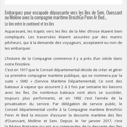
Embarquez pour escapade dépaysante vers les îles de Sein, Ouessant
ou Molène avec la compagnie maritime BreizhGo Penn Ar Bed…
Le lien entre le continent et les îles
Auparavant, les trajets vers les îles de la Mer d’Iroise étaient bien
compliqués. Les traversées étaient assurées par des marins
pêcheurs, qui à la demande des voyageurs, acceptaient ou non de
les embarquer.
L’histoire de la Compagnie commence il y a près d’un siècle dans
notre Finistère.
C’est en 1917 que le Conseil départemental décide de créer et gérer
sa première compagnie maritime publique, qui se nommera par la
suite « SMD » (Service Maritime Départemental). Ce sont des
bateaux à vapeur qui assurent 2 à 3 fois par semaine les liaisons
avec les îles. De nombreux bateaux vont alors se succéder,
toujours plus performants, et en 1992 c’est l’année de la
privatisation du service. Par délégation de service public, le
Conseil départemental confie à la Compagnie maritime BreizhGo
Penn Ar Bed la mission d’assurer la desserte maritime des îles
d’Ouessant, Molène et Sein. Depuis le 1er janvier 2017, c’est
la Région Bretagne qui est aux commandes de la desserte des îles