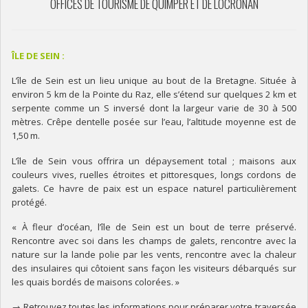
OFFICES DE TOURISME DE QUIMPER ET DE LOCRONAN
ÎLE DE SEIN :
L’île de Sein est un lieu unique au bout de la Bretagne. Située à
environ 5 km de la Pointe du Raz, elle s’étend sur quelques 2 km et
serpente comme un S inversé dont la largeur varie de 30 à 500
mètres. Crêpe dentelle posée sur l’eau, l’altitude moyenne est de
1,50 m.
L’île de Sein vous offrira un dépaysement total ; maisons aux
couleurs vives, ruelles étroites et pittoresques, longs cordons de
galets. Ce havre de paix est un espace naturel particulièrement
protégé.
« À fleur d’océan, l’île de Sein est un bout de terre préservé.
Rencontre avec soi dans les champs de galets, rencontre avec la
nature sur la lande polie par les vents, rencontre avec la chaleur
des insulaires qui côtoient sans façon les visiteurs débarqués sur
les quais bordés de maisons colorées. »
→ Retrouvez toutes les informations pour préparer votre traversée