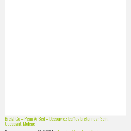
BreizhGo – Penn Ar Bed – Découvrez les îles bretonnes : Sein,
Ouessant, Molène