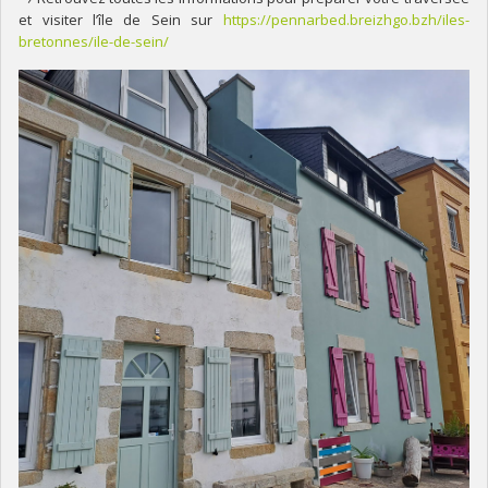
et visiter l’île de Sein sur
https://pennarbed.breizhgo.bzh/iles-
bretonnes/ile-de-sein/