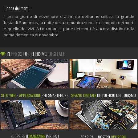
Il pane dei morti :
Il primo giorno di novembre era l'inizio dell'anno celtico, la grande
festa di Samonios, la notte della comunicazione tra il mondo dei morti
e quello dei vivi. A Locronan, il pane dei morti è ancora distribuito la
prima domenica di novembre
L'UFFICIO DEL TURISMO
DIGITALE
SITO WEB
E
APPLICAZIONE
PER SMARTPHONE
SPAZIO DIGITALE
DELL'UFFICIO DEL TURISMO
SCOPRIRE IL
IMAGAZINE
PER IPAD
SCARICA IL NOSTRO
OPUSCOLI