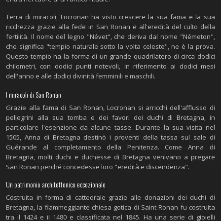
Terra di miracoli, Locronan ha visto crescere la sua fama e la sua
ricchezza grazie alla fede in San Ronan e all'eredità del culto della
fertilità. Il nome del legno "Névet", che deriva dal nome "Németon",
che significa "tempio naturale sotto la volta celeste", ne è la prova.
Questo tempio ha la forma di un grande quadrilatero di circa dodici
chilometri, con dodici punti notevoli, in riferimento ai dodici mesi
dell'anno e alle dodici divinità femminili e maschili.
I miracoli di San Ronan
Grazie alla fama di San Ronan, Locronan si arricchì dell'afflusso di
pellegrini alla sua tomba e dei favori dei duchi di Bretagna, in
particolare l'esenzione da alcune tasse. Durante la sua visita nel
1505, Anna di Bretagna destinò i proventi della tassa sul sale di
Guérande al completamento della Penitenza. Come Anna di
Bretagna, molti duchi e duchesse di Bretagna venivano a pregare
San Ronan perché concedesse loro "eredità e discendenza".
Un patrimonio architettonico eccezionale
Costruita in forma di cattedrale grazie alle donazioni dei duchi di
Bretagna, la fiammeggiante chiesa gotica di Saint Ronan fu costruita
tra il 1424 e il 1480 e classificata nel 1845. Ha una serie di gioielli