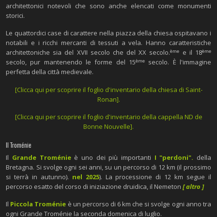
architettonici notevoli che sono anche elencati come monumenti
storici.
Le quattordici case di carattere nella piazza della chiesa ospitavano i
notabili e i ricchi mercanti di tessuti a vela. Hanno caratteristiche
ème
ème
architettoniche sia del XVII secolo che del XX secolo.
e il 18
ème
secolo, pur mantenendo le forme del 15
secolo. È l'immagine
perfetta della città medievale.
[Clicca qui per scoprire il foglio d'inventario della chiesa di Saint-
Ronan].
[Clicca qui per scoprire il foglio d'inventario della cappella ND de
Bonne Nouvelle].
Il Troménie
Il
Grande Troménie
è uno dei più importanti
I "perdoni".
della
Bretagna. Si svolge ogni sei anni, su un percorso di 12 km (il prossimo
si terrà in autunno).
nel 2025
). La processione di 12 km segue il
percorso esatto del corso di iniziazione druidica, il Nemeton
[ altro ]
Il
Piccola Troménie
è un percorso di 6 km che si svolge ogni anno tra
ogni Grande Troménie la seconda domenica di luglio.