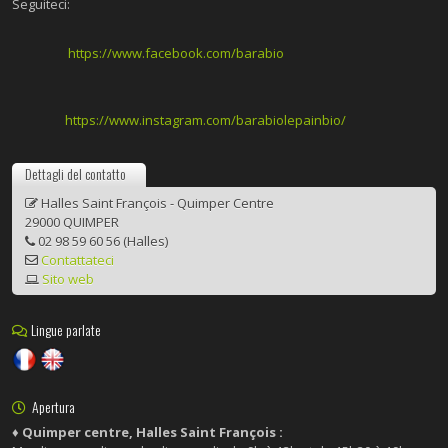
Seguiteci:
https://www.facebook.com/barabio
https://www.instagram.com/barabiolepainbio/
Dettagli del contatto
Halles Saint François - Quimper Centre
29000 QUIMPER
02 98 59 60 56 (Halles)
Contattateci
Sito web
Lingue parlate
Apertura
♦ Quimper centre, Halles Saint François :