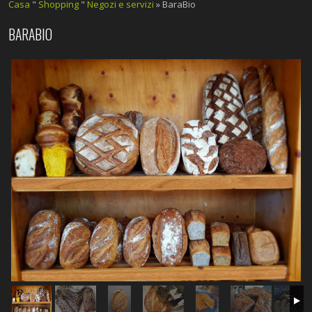
Casa
"
Shopping
"
Negozi e servizi
» BaraBio
BARABIO