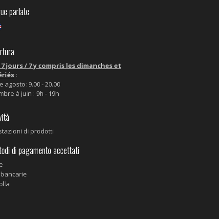
ue parlate
tura
7 jours / 7 y compris les dimanches et
ériés
:
 e agosto: 9.00 - 20.00
bre à juin​ : 9h - 19h
ità
tazioni di prodotti
di di pagamento accettati
e
 bancarie
olla