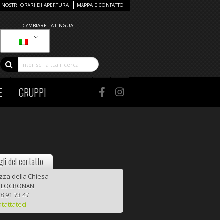
I NOSTRI ORARI DI APERTURA
MAPPA E CONTATTO
CAMBIARE LA LINGUA :
E
GRUPPI
li del contatto
zza della Chiesa
0 LOCRONAN
8 91 73 47
tattateci