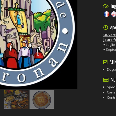
Ling
Aper
Ouvert 
jours f
♦ Luglio
♦ Septem
Attiv
Degus
Meto
Speci
Carte
Contr