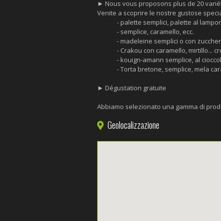
► Nous vous proposons plus de 20 variété
Venite a scoprire le nostre gustose specia
- palette semplici, palette al lampon
- semplice, caramello, ecc.
- madeleine semplici o con zuccher
- Crakou con caramello, mirtillo... c
- kouign-amann semplice, al cioccol
- Torta bretone, semplice, mela car
► Dégustation gratuite
Abbiamo selezionato una gamma di prodotti 
Geolocalizzazione