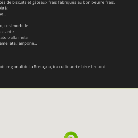
s de biscuits et gâteaux frais fabriqués au bon beurre frais.
lità:
e...
o, così morbide
roccante
ato o alla mela
amellata, lampone...
regionali della Bretagna, tra cui liquori e birre bretoni.