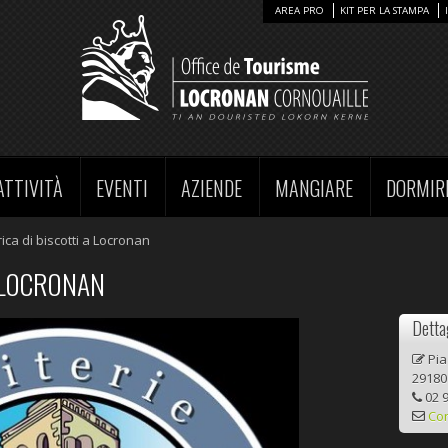
AREA PRO
KIT PER LA STAMPA
ATTIVITÀ
EVENTI
AZIENDE
MANGIARE
DORMIR
ca di biscotti a Locronan
A LOCRONAN
Dettag
Pia
2918
02 9
Con