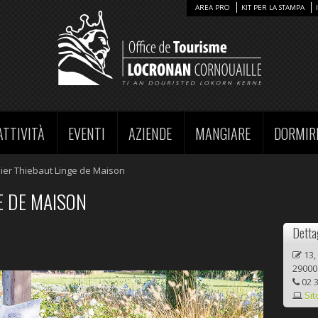
AREA PRO
KIT PER LA STAMPA
ATTIVITÀ
EVENTI
AZIENDE
MANGIARE
DORMIR
ier Thiebaut Linge de Maison
E DE MAISON
Dettag
13,
29000
02 3
Si