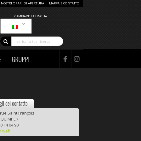
I NOSTRI ORARI DI APERTURA
MAPPA E CONTATTO
CAMBIARE LA LINGUA :
E
GRUPPI
li del contatto
 rue Saint François
 QUIMPER
0 14 04 90
to web