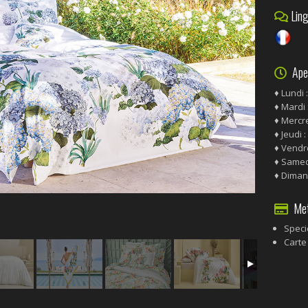
Ling
Aper
♦ Lundi 
♦ Mardi 
♦
Mercre
♦ Jeudi 
♦
Vendre
♦ Samedi
♦ Diman
Meto
Speci
Carte