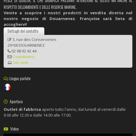
PESCE DI QUALITÀ, IL CHE SIGNIFICA PRESTARE ATTENZIONE AL GUSTO MA ANCHE AL
RISPETTO DELL'AMBIENTE E DELLE RISORSE MARINE.
Venite a scoprire i nostri prodotti in vendita diretta nel
nostro negozio di Douarnenez. Françoise sarà lieta di
accogliervi!
Dettagli del contatto
3, rue des Conserveries
29100 DOUARNENEZ
02 98 92 42 44
Contattateci
Sito web
Lingue parlate
Apertura
Outlet di fabbrica
aperto tutto l'anno, dal lunedì al venerdì dalle
9.00 alle 12.30 e dalle 14.00 alle 17.00.
Video