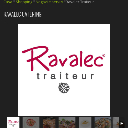
Casa
"
Shopping
"
Negozi e servizi
"Ravalec Traiteur
RAVALEC CATERING