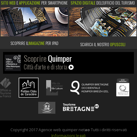
SITO WEB
E
APPLICAZIONE
PER SMARTPHONE
SPAZIO DIGITALE
DELL'UFFICIO DEL TURISMO
SCOPRIRE IL
IMAGAZINE
PER IPAD
SCARICA IL NOSTRO
OPUSCOLI
Scoprire
Quimper
Città d'arte e di storia
Copyright 2017 Agence web quimper net
ao
Tutti i diritti riservati
Informazioni legali