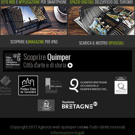
SITO WEB
E
APPLICAZIONE
PER SMARTPHONE
SPAZIO DIGITALE
DELL'UFFICIO DEL TURISMO
SCOPRIRE IL
IMAGAZINE
PER IPAD
SCARICA IL NOSTRO
OPUSCOLI
Scoprire
Quimper
Città d'arte e di storia
Copyright 2017 Agence web quimper net
ao
Tutti i diritti riservati
Informazioni legali