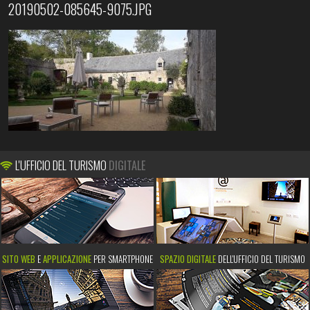
20190502-085645-9075.JPG
L'UFFICIO DEL TURISMO
DIGITALE
SITO WEB
E
APPLICAZIONE
PER SMARTPHONE
SPAZIO DIGITALE
DELL'UFFICIO DEL TURISMO