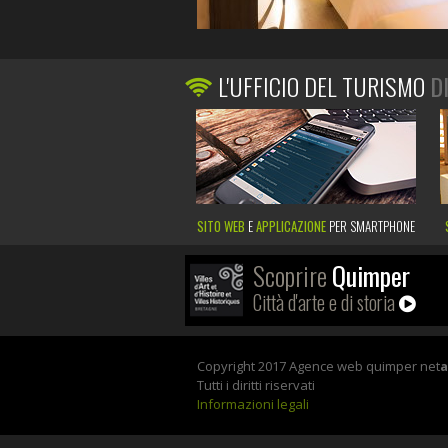
L'UFFICIO DEL TURISMO
D
SITO WEB
E
APPLICAZIONE
PER SMARTPHONE
Scoprire
Quimper
Città d'arte e di storia
Copyright 2017 Agence web quimper net
Tutti i diritti riservati
Informazioni legali