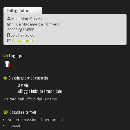
Dettagli del contatto
M. et Mme Calvez
1 rue Madame de Pompéry
29000 QUIMPER
06 61 97 90 66
Contattateci
Lingue parlate
Classificazione ed etichetta
3 stelle
Alloggio turistico ammobiliato
Visitato dall'Ufficio del Turismo
Capacità e comfort
Numero massimo di persone : 4
4 pezzi