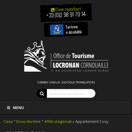
Come contattarci
+33 (0)2 98 91 70 14
Turismo
e disabilità
CAMBIA LINGUA: [GOOGLE-TRANSLATOR]
MENU
Casa
"
Dove dormire
"
Affitti stagionali
» Appartement Cosy