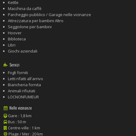
Kettle
Macchina da caffè
Parcheggio pubblico / Garage nelle vicinanze
Attrezzatura per bambini Altro
Seggiolone per bambini
Hoover
Biblioteca
Libri
Giochi aziendali
Servizi
Fogli forniti
Letti rifatti all'arrivo
Biancheria fornita
Animali rifiutati
LOCNONFUMEUR
Nelle vicinanze
Gare : 1,8 km
Bus : 50 m
Centre-ville : 1 km
Plage / Mer : 20 km