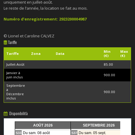
uniquement en juillet-août.
Le reste de l’année, la location se fait au mois.
Numéro d’enregistrement: 2923200004987
© Lionel et Caroline CALVEZ
Tariffe
Min
Max
Tariffe
Zona
Data
(€)
(€)
Juillet-Août
85.00
Janvier à
900.00
juin inclus
Septembre
à
900.00
Décembre
inclus
Disponibilità