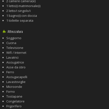
2 camere camera(e)
1 letto(i) matrimoniale(i)
2 letto/i singolo/i
1 bagno(i) con doccia
1 toilette separata
Attrezzatura
Soggiorno
Cucina
Televisione
Wifi / Internet
Lavatrici
Asciugatrice
Asse da stiro
Ferro
Asciugacapelli
Lavastoviglie
Microonde
Forno
Tostapane
Congelatore
Frigorifero