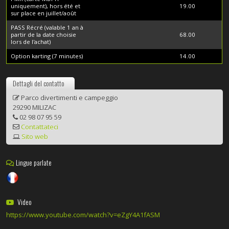
uniquement), hors été et
19.00
sur place en juillet/août
PASS Récré (valable 1 an à
partir de la date choisie
68.00
lors de l'achat)
Option karting (7 minutes)
14.00
Dettagli del contatto
Parco divertimenti e campeggio
29290 MILIZAC
02 98 07 95 59
Contattateci
Sito web
Lingue parlate
Video
https://www.youtube.com/watch?v=eZgY4A1fASM