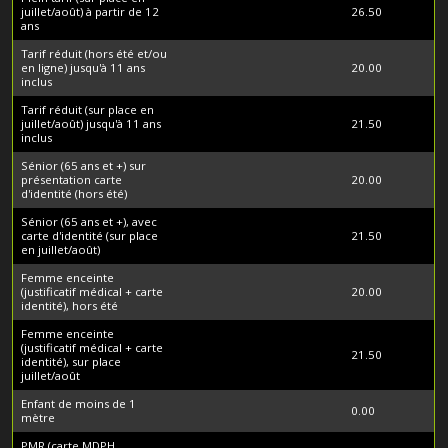
juillet/août) à partir de 12
26.50
ans
Tarif réduit (hors été et/ou
en ligne) jusqu'à 11 ans
20.00
inclus
Tarif réduit (sur place en
juillet/août) jusqu'à 11 ans
21.50
inclus
Sénior (65 ans et +) sur
présentation carte
20.00
d'identité (hors été)
Sénior (65 ans et +), avec
carte d'identité (sur place
21.50
en juillet/août)
Femme enceinte
(justificatif médical + carte
20.00
identité), hors été
Femme enceinte
(justificatif médical + carte
21.50
identité), sur place
juillet/août
Enfant de moins de 1
0.00
mètre
PMR (carte MDPH