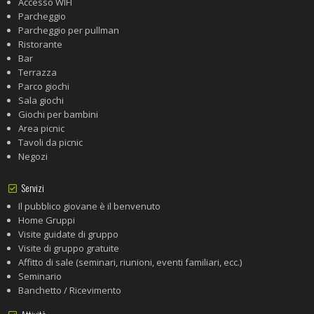
Accesso WIFI
Parcheggio
Parcheggio per pullman
Ristorante
Bar
Terrazza
Parco giochi
Sala giochi
Giochi per bambini
Area picnic
Tavoli da picnic
Negozi
Servizi
Il pubblico giovane è il benvenuto
Home Gruppi
Visite guidate di gruppo
Visite di gruppo gratuite
Affitto di sale (seminari, riunioni, eventi familiari, ecc.)
Seminario
Banchetto / Ricevimento