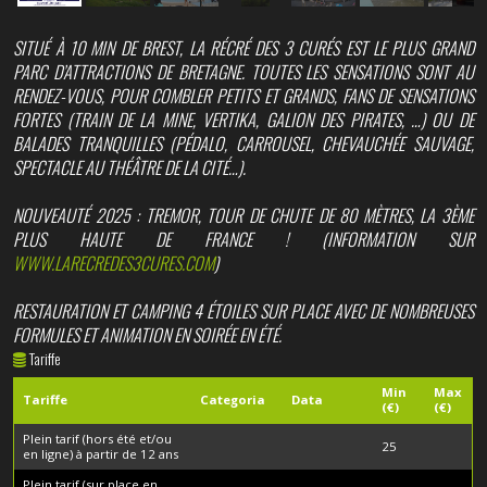
SITUÉ À 10 MIN DE BREST, LA RÉCRÉ DES 3 CURÉS EST LE PLUS GRAND
PARC D’ATTRACTIONS DE BRETAGNE. TOUTES LES SENSATIONS SONT AU
RENDEZ-VOUS, POUR COMBLER PETITS ET GRANDS, FANS DE SENSATIONS
FORTES (TRAIN DE LA MINE, VERTIKA, GALION DES PIRATES, …) OU DE
BALADES TRANQUILLES (PÉDALO, CARROUSEL, CHEVAUCHÉE SAUVAGE,
SPECTACLE AU THÉÂTRE DE LA CITÉ…).
NOUVEAUTÉ 2025 : TREMOR, TOUR DE CHUTE DE 80 MÈTRES, LA 3ÈME
PLUS HAUTE DE FRANCE ! (INFORMATION SUR
WWW.LARECREDES3CURES.COM
)
RESTAURATION ET CAMPING 4 ÉTOILES SUR PLACE AVEC DE NOMBREUSES
FORMULES ET ANIMATION EN SOIRÉE EN ÉTÉ.
Tariffe
Min
Max
Tariffe
Categoria
Data
(€)
(€)
Plein tarif (hors été et/ou
25
en ligne) à partir de 12 ans
Plein tarif (sur place en