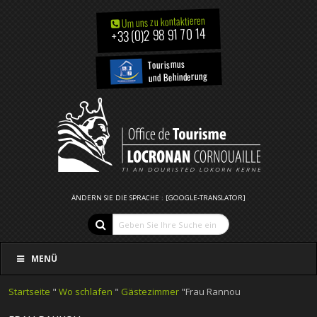
Um uns zu kontaktieren
+33 (0)2 98 91 70 14
Tourismus
und Behinderung
ÄNDERN SIE DIE SPRACHE : [GOOGLE-TRANSLATOR]
MENÜ
Startseite
"
Wo schlafen
"
Gästezimmer
"Frau Rannou