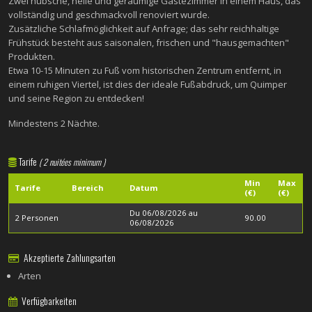
Zwei hübsche, helle und geräumige Gästezimmer in einem Haus, das
vollständig und geschmackvoll renoviert wurde.
Zusätzliche Schlafmöglichkeit auf Anfrage; das sehr reichhaltige
Frühstück besteht aus saisonalen, frischen und "hausgemachten"
Produkten.
Etwa 10-15 Minuten zu Fuß vom historischen Zentrum entfernt, in
einem ruhigen Viertel, ist dies der ideale Fußabdruck, um Quimper
und seine Region zu entdecken!
Mindestens 2 Nächte.
Tarife
( 2 nuitées minimum )
Min
Max
Tarife
Bereich
Datum
(€)
(€)
Du 06/08/2026 au
2 Personen
90.00
06/08/2026
Akzeptierte Zahlungsarten
Arten
Verfügbarkeiten