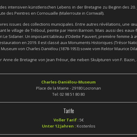
 des intensiven künstlerischen Lebens in der Bretagne zu Beginn des 2
e des Peintres en Cornouaille (Malerroute in Cornwall).
es issues des collections municipales. Entre autres révélations, une œu
nt le village de Tréboul, peinte par Henri Barnoin. Mais aussi des eaux
enri Le Sidaner. Un imposant tableau d’Odette Pauvert, première femme à av
stauration en 2019. Il est classé aux Monuments Historiques (Trésor Natio
Museum von Charles Daniélou (1878-1953) sowie vom Rektor Maurice Dil
ur Anne de Bretagne von Jean Fréour, die neben Skulpturen von F. Bazin, A.
Charles-Daniélou-Museum
Place de la Mairie - 29180 Locronan
Tel: 02 98 51 80 80
Tarife
Voller Tarif
: 5€
Unter 12 Jahren :
Kostenlos