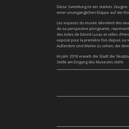
Diese Sammlung ist ein starkes Zeugnis
einer unumgänglichen Etappe auf der Rout
Les espaces du musée dévoilent des œuvr
de sa perspective plongeante, représenta
des toiles de Désiré Lucas et celles d’H
exposé pour la première fois depuis sa re
Außerdem sind Werke zu sehen, die dem 
Im Jahr 2018 erwarb die Stadt die Skulpt
Stelle am Eingang des Museums steht.