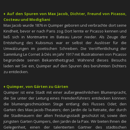
♦ Auf den Spuren von Max Jacob, Dichter, Freund von Picasso,
Cocteau und Modigliani
Max Jacob wurde 1876 in Quimper geboren und verbrachte dort seine
Kindheit, bevor er nach Paris zog. Dort lernte er Picasso kennen und
ließ sich in Montmartre im Bateau Lavoir nieder. Als Zeuge der
Entstehung des Kubismus war er selbst der Auslöser für die
Umwälzungen im poetischen Schreiben. Die Veröffentlichung der
Sammlung Le Cornet à Dés im Jahr 1917 mit Illustrationen von Picasso
begründete seinen Bekanntheitsgrad. Während dieses Besuchs
laden wir Sie ein, Quimper auf den Spuren des berühmten Dichters
zu entdecken.
♦ Quimper, von Gärten zu Gärten
Quimper ist eine Stadt mit einer außergewöhnlichen Blumenpracht,
die Sie unter der Leitung eines Fremdenführers entdecken können:
die blumengeschmückten Stege entlang des Flusses Odet; den
Garten des Max-Jacob-Theaters; den Jardin de la Retraite, der durch
die Stadtmauern der alten Festungsstadt geschützt ist, sowie den
jüngsten Garten Quimpers, den Jardin de la Paix. Wir bieten Ihnen die
Gelegenheit, einen der talentierten Gärtner des städtischen