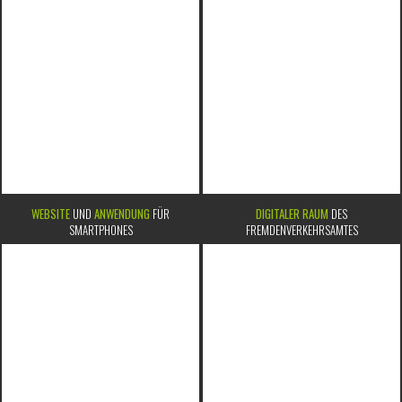
WEBSITE
UND
ANWENDUNG
FÜR
DIGITALER RAUM
DES
SMARTPHONES
FREMDENVERKEHRSAMTES