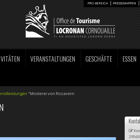
PRO-BEREICH
PRESSEMAPPEN
IVITÄTEN
VERANSTALTUNGEN
GESCHÄFTE
ESSEN
enstleistungen
"Mosterei von Rozavern
N
Konta
Ker
29560