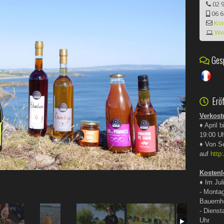
02 9
06 6
Kon
We
Gesp
Eröf
Verkost
♦ April 
19:00 U
♦ Von S
auf
http
Kostenl
♦
Im Jul
- Monta
Bauernh
- Diens
Uhr