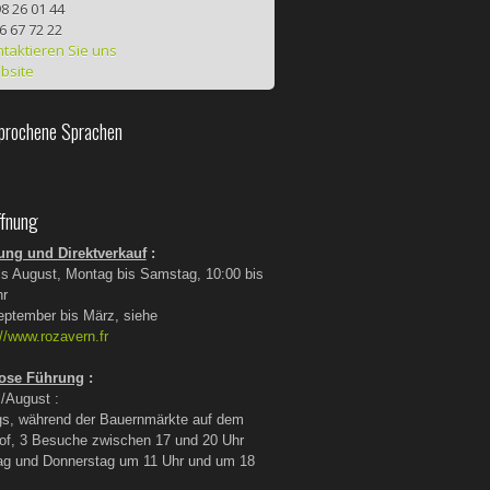
8 26 01 44
6 67 72 22
taktieren Sie uns
bsite
rochene Sprachen
fnung
ung und Direktverkauf
:
bis August, Montag bis Samstag, 10:00 bis
hr
eptember bis März, siehe
://www.rozavern.fr
ose Führung
:
i/August :
gs, während der Bauernmärkte auf dem
of, 3 Besuche zwischen 17 und 20 Uhr
tag und Donnerstag um 11 Uhr und um 18