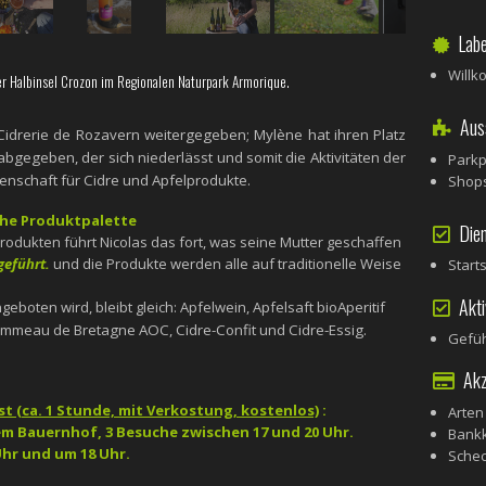
Labe
Will
er Halbinsel Crozon im Regionalen Naturpark Armorique.
Auss
 Cidrerie de Rozavern weitergegeben; Mylène hat ihren Platz
 abgegeben, der sich niederlässt und somit die Aktivitäten der
Parkp
denschaft für Cidre und Apfelprodukte.
Shop
iche Produktpalette
Dien
rodukten führt Nicolas das fort, was seine Mutter geschaffen
geführt.
und die Produkte werden alle auf traditionelle Weise
Start
Aktiv
geboten wird, bleibt gleich: Apfelwein, Apfelsaft
bio
Aperitif
mmeau de Bretagne AOC, Cidre-Confit und Cidre-Essig.
Gefüh
Akze
t (ca. 1 Stunde, mit Verkostung, kostenlos)
:
Arten
m Bauernhof, 3 Besuche zwischen 17 und 20 Uhr.
Bank
hr und um 18 Uhr.
Sche