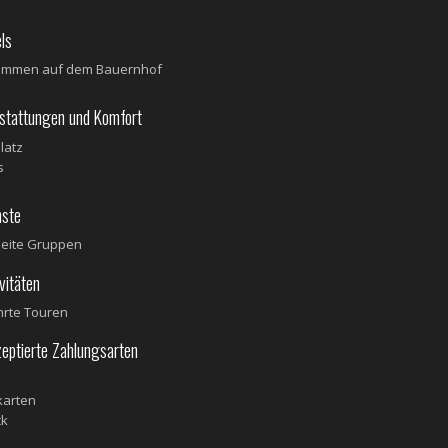
ls
kommen auf dem Bauernhof
tattungen und Komfort
latz
s
ste
seite Gruppen
itäten
rte Touren
ptierte Zahlungsarten
karten
ck