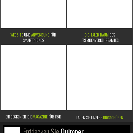
WEBSITE
UND
ANWENDUNG
FÜR
DIGITALER RAUM
DES
SMARTPHONES
FREMDENVERKEHRSAMTES
ENTDECKEN SIE DIE
IMAGAZINE
FÜR IPAD
LADEN SIE UNSERE
BROSCHÜREN
Entdecken Sie
Quimper