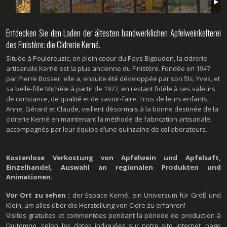
Entdecken Sie den Laden der ältesten handwerklichen Apfelweinkelterei
des Finistère: die Cidrerie Kerné.
Située à Pouldreuzic, en plein coeur du Pays Bigouden, la cidrerie
artisanale Kerné est la plus ancienne du Finistère. Fondée en 1947
par Pierre Bosser, elle a, ensuite été développée par son fils, Yves, et
sa belle-fille Michèle à partir de 1977, en restant fidèle à ses valeurs
de constance, de qualité et de savoir-faire. Trois de leurs enfants,
Anne, Gérard et Claude, veillent désormais à la bonne destinée de la
cidrerie Kerné en maintenant la méthode de fabrication artisanale,
accompagnés par leur équipe d’une quinzaine de collaborateurs.
Kostenlose Verkostung von Apfelwein und Apfelsaft,
Einzelhandel, Auswahl an regionalen Produkten und
Animationen.
Vor Ort zu sehen :
der Espace Kerné, ein Universum für Groß und
Klein, um alles über die Herstellung von Cidre zu erfahren!
Visites gratuites et commentées pendant la période de production à
l’automne, selon les dates indiquées sur notre site internet, page