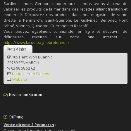
Sardines, thons Germon, maquereaux … nous avons à cœur de
valoriser les produits de la mer dans des recettes alliant tradition et
modernité. Découvrez nos produits dans nos magasins de vente
directe à Penmarc’h, Saint-Guénolé, Le Guilvinec, Bénodet, Pont
l’Abbé, Vannes, Quiberon, Guérande et Roscoff.
Vous pouvez égaelment commander en ligne et découvrir de
délicieuses recettes sur notre site internet :
https://www.lacompagniebretonne.fr
Kontaktdaten
105 Hent Yvon Buannic
29760 PENMARC'H
02 98 58 52 62
Kontaktieren Sie uns
Website
Gesprochene Sprachen
Eröffnung
Vente directe à Penmarch
:
Ouvert toute l'année du lundi au samedi.