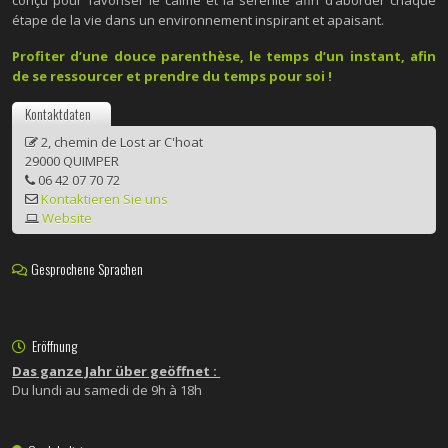
étape de la vie dans un environnement inspirant et apaisant.
Profiter d’une douce parenthèse, le temps d’un instant, afin
de se ressourcer et prendre du temps pour soi !
Kontaktdaten
2, chemin de Lost ar C'hoat
29000 QUIMPER
06 42 07 70 72
Kontaktieren Sie uns
Website
Gesprochene Sprachen
Eröffnung
Das ganze Jahr über geöffnet :
Du lundi au samedi de 9h à 18h