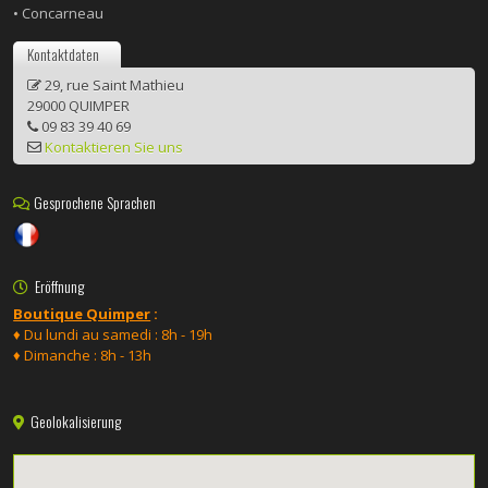
• Concarneau
Kontaktdaten
29, rue Saint Mathieu
29000 QUIMPER
09 83 39 40 69
Kontaktieren Sie uns
Gesprochene Sprachen
Eröffnung
Boutique Quimper
:
♦ Du lundi au samedi : 8h - 19h
♦ Dimanche : 8h - 13h
Geolokalisierung