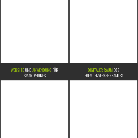
WEBSITE
UND
ANWENDUNG
FÜR
DIGITALER RAUM
DES
SMARTPHONES
FREMDENVERKEHRSAMTES