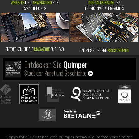
WEBSITE
UND
ANWENDUNG
FÜR
DIGITALER RAUM
DES
SMARTPHONES
FREMDENVERKEHRSAMTES
ENTDECKEN SIE DIE
IMAGAZINE
FÜR IPAD
LADEN SIE UNSERE
BROSCHÜREN
Entdecken Sie
Quimper
Stadt der Kunst und Geschichte
Copyright 2017 Agence web quimper net
ao
Alle Rechte vorbehalten