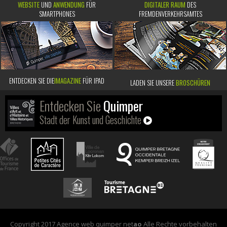
WEBSITE
UND
ANWENDUNG
FÜR
DIGITALER RAUM
DES
SMARTPHONES
FREMDENVERKEHRSAMTES
ENTDECKEN SIE DIE
IMAGAZINE
FÜR IPAD
LADEN SIE UNSERE
BROSCHÜREN
Entdecken Sie
Quimper
Stadt der Kunst und Geschichte
Copyright 2017 Agence web quimper net
ao
Alle Rechte vorbehalten