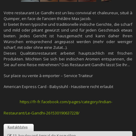
Votre restaurant Le Gandhi est un lieu convivial et chaleureux, situé à
Quimper, en face de l’ancien théâtre Max Jacob.
Er bietet Ihnen typische und traditionelle indische Gerichte, die scharf
und mild oder pikant gewürzt sind und für jeden Geschmack etwas
bieten. Jedes Gericht ist hausgemacht und kann daher Ihren
Wünschen entsprechend angepasst werden (mehr oder weniger
scharf, mit oder ohne eine Zutat...).
Dieses Qualitätsrestaurant arbeitet hauptsächlich mit frischen
Produkten. Möchten Sie sich bei indischen Aromen entspannen, die
Sie auf eine Reise mitnehmen? Das Restaurant Gandhi lässt Sie Ihr...
Sur place ou vente à emporter – Service Traiteur
American Express Card - Babystuhl - Haustiere nicht erlaubt
https://fr-fr.facebook.com/pages/category/Indian-
Restaurant/Le-Gandhi-261530190637228/
Kontaktdaten
13, boulevard Amiral de Kerguélen