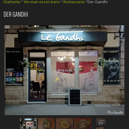
Startseite
"
Wo man essen kann
"
Restaurants
"Der Gandhi
DER GANDHI