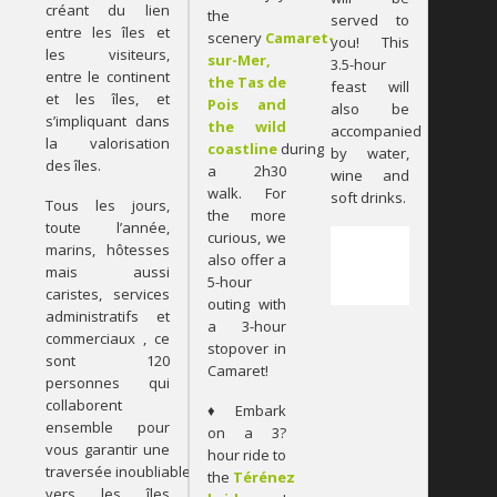
créant du lien
the
served to
entre les îles et
scenery
Camaret-
you! This
les visiteurs,
sur-Mer,
3.5-hour
entre le continent
the Tas de
feast will
et les îles, et
Pois and
also be
s’impliquant dans
the wild
accompanied
la valorisation
coastline
during
by water,
des îles.
a 2h30
wine and
walk. For
soft drinks.
Tous les jours,
the more
toute l’année,
curious, we
marins, hôtesses
also offer a
mais aussi
5-hour
caristes, services
outing with
administratifs et
a 3-hour
commerciaux , ce
stopover in
sont 120
Camaret!
personnes qui
collaborent
♦ Embark
ensemble pour
on a 3?
vous garantir une
hour ride to
traversée inoubliable
the
Térénez
vers les îles