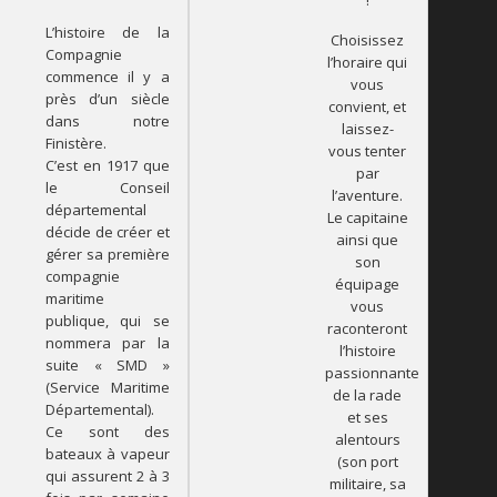
L’histoire de la
Choisissez
Compagnie
l’horaire qui
commence il y a
vous
près d’un siècle
convient, et
dans notre
laissez-
Finistère.
vous tenter
C’est en 1917 que
par
le Conseil
l’aventure.
départemental
Le capitaine
décide de créer et
ainsi que
gérer sa première
son
compagnie
équipage
maritime
vous
publique, qui se
raconteront
nommera par la
l’histoire
suite « SMD »
passionnante
(Service Maritime
de la rade
Départemental).
et ses
Ce sont des
alentours
bateaux à vapeur
(son port
qui assurent 2 à 3
militaire, sa