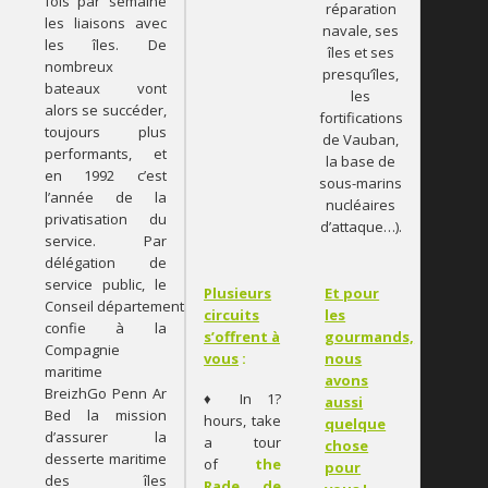
fois par semaine
réparation
les liaisons avec
navale, ses
les îles. De
îles et ses
nombreux
presqu’îles,
bateaux vont
les
alors se succéder,
fortifications
toujours plus
de Vauban,
performants, et
la base de
en 1992 c’est
sous-marins
l’année de la
nucléaires
privatisation du
d’attaque…).
service. Par
délégation de
service public, le
Plusieurs
Et pour
Conseil départemental
circuits
les
confie à la
s’offrent à
gourmands,
Compagnie
vous
:
nous
maritime
avons
BreizhGo Penn Ar
♦ In 1?
aussi
Bed la mission
hours, take
quelque
d’assurer la
a tour
chose
desserte maritime
of
the
pour
des îles
Rade de