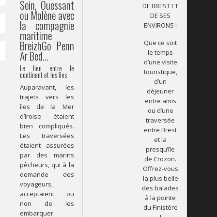
Sein, Ouessant
DE BREST ET
ou Molène avec
DE SES
la compagnie
ENVIRONS !
maritime
Que ce soit
BreizhGo Penn
le temps
Ar Bed…
d’une visite
Le lien entre le
touristique,
continent et les îles
d’un
Auparavant, les
déjeuner
trajets vers les
entre amis
îles de la Mer
ou d’une
d’Iroise étaient
traversée
bien compliqués.
entre Brest
Les traversées
et la
étaient assurées
presqu’île
par des marins
de Crozon.
pêcheurs, qui à la
Offrez-vous
demande des
la plus belle
voyageurs,
des balades
acceptaient ou
à la pointe
non de les
du Finistère
embarquer.
!