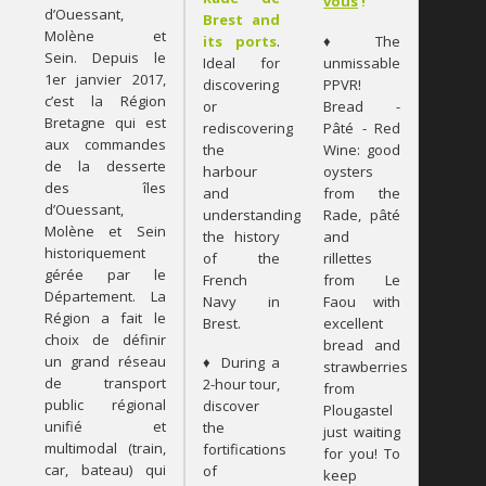
vous
!
d’Ouessant,
Brest and
Molène et
its ports
.
♦ The
Sein. Depuis le
Ideal for
unmissable
1er janvier 2017,
discovering
PPVR!
c’est la Région
or
Bread -
Bretagne qui est
rediscovering
Pâté - Red
aux commandes
the
Wine: good
de la desserte
harbour
oysters
des îles
and
from the
d’Ouessant,
understanding
Rade, pâté
Molène et Sein
the history
and
historiquement
of the
rillettes
gérée par le
French
from Le
Département. La
Navy in
Faou with
Région a fait le
Brest.
excellent
choix de définir
bread and
un grand réseau
♦ During a
strawberries
de transport
2-hour tour,
from
public régional
discover
Plougastel
unifié et
the
just waiting
multimodal (train,
fortifications
for you! To
car, bateau) qui
of
keep