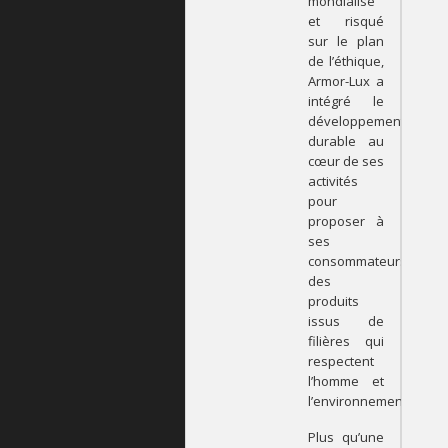
mondialisé
et risqué
sur le plan
de l’éthique,
Armor-Lux a
intégré le
développement
durable au
cœur de ses
activités
pour
proposer à
ses
consommateurs
des
produits
issus de
filières qui
respectent
l’homme et
l’environnement.
Plus qu’une