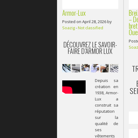
Armor-Lux
Bre
– Dé
Posted on April 28, 2026 by
bret
Soazig
-
Not classified
Oue
Post
DÉCOUVREZ LE SAVOIR-
Soaz
FAIRE D’ARMOR LUX
T
Depuis sa
création en
SE
1938, Armor-
Lux a
construit sa
réputation
sur la
qualité de
ses
vêtements