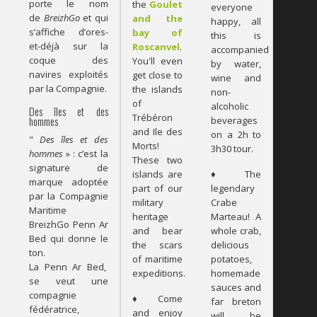
porte le nom
the
Goulet
everyone
de
BreizhGo
et qui
and the
happy, all
s’affiche d’ores-
bay of
this is
et-déjà sur la
Roscanvel
.
accompanied
coque des
You'll even
by water,
navires exploités
get close to
wine and
par la Compagnie.
the islands
non-
of
alcoholic
Des îles et des
Trébéron
beverages
hommes
and Ile des
on a 2h to
"
Des îles et des
Morts!
3h30 tour.
hommes
» : c’est la
These two
signature de
islands are
♦ The
marque adoptée
part of our
legendary
par la Compagnie
military
Crabe
Maritime
heritage
Marteau! A
BreizhGo Penn Ar
and bear
whole crab,
Bed qui donne le
the scars
delicious
ton.
of maritime
potatoes,
La Penn Ar Bed,
expeditions.
homemade
se veut une
sauces and
compagnie
♦ Come
far breton
fédératrice,
and enjoy
will be