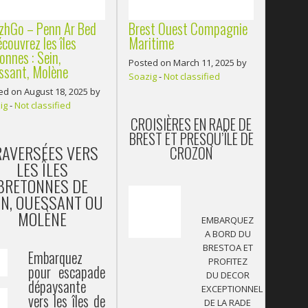
izhGo – Penn Ar Bed
Brest Ouest Compagnie
couvrez les îles
Maritime
onnes : Sein,
Posted on March 11, 2025 by
ssant, Molène
Soazig
-
Not classified
ed on August 18, 2025 by
ig
-
Not classified
CROISIÈRES EN RADE DE
BREST ET PRESQU’ÎLE DE
RAVERSÉES VERS
CROZON
LES ÎLES
BRETONNES DE
IN, OUESSANT OU
MOLÈNE
EMBARQUEZ
A BORD DU
BRESTOA ET
Embarquez
PROFITEZ
pour escapade
DU DECOR
dépaysante
EXCEPTIONNEL
vers les îles de
DE LA RADE