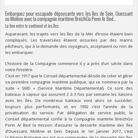
Embarquez pour escapade dépaysante vers les îles de Sein, Ouessant
ou Molène avec la compagnie maritime BreizhGo Penn Ar Bed…
Le lien entre le continent et les îles
Auparavant, les trajets vers les îles de la Mer d’Iroise étaient bien
compliqués. Les traversées étaient assurées par des marins
pêcheurs, qui à la demande des voyageurs, acceptaient ou non de
les embarquer.
L’histoire de la Compagnie commence il y a près d’un siècle dans
notre Finistère.
C’est en 1917 que le Conseil départemental décide de créer et gérer
sa première compagnie maritime publique, qui se nommera par la
suite « SMD » (Service Maritime Départemental). Ce sont des
bateaux à vapeur qui assurent 2 à 3 fois par semaine les liaisons
avec les îles. De nombreux bateaux vont alors se succéder,
toujours plus performants, et en 1992 c’est l’année de la
privatisation du service. Par délégation de service public, le
Conseil départemental confie à la Compagnie maritime BreizhGo
Penn Ar Bed la mission d’assurer la desserte maritime des îles
d’Ouessant, Molène et Sein. Depuis le 1er janvier 2017, c’est
la Région Bretagne qui est aux commandes de la desserte des îles