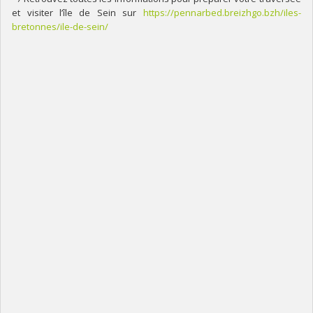
et visiter l’île de Sein sur
https://pennarbed.breizhgo.bzh/iles-
bretonnes/ile-de-sein/