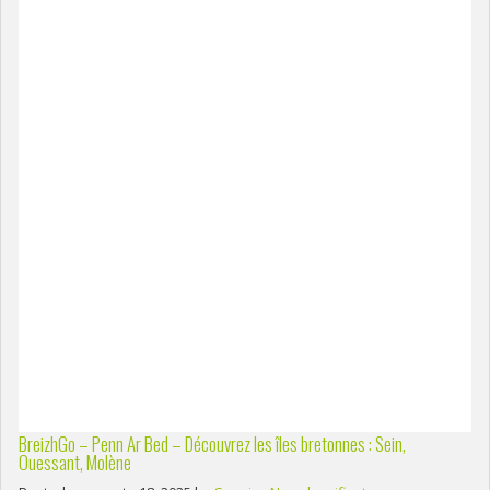
BreizhGo – Penn Ar Bed – Découvrez les îles bretonnes : Sein,
Ouessant, Molène