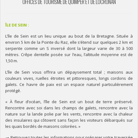
OFFICES DE TOURISME DE QUIMPER ET DE LOCRONAN
ÎLE DE SEIN :
L’île de Sein est un lieu unique au bout de la Bretagne. Située à
environ 5 km de la Pointe du Raz, elle s’étend sur quelques 2 km et
serpente comme un S inversé dont la largeur varie de 30 à 500
mètres. Crêpe dentelle posée sur l’eau, l’altitude moyenne est de
1,50 m.
L’île de Sein vous offrira un dépaysement total ; maisons aux
couleurs vives, ruelles étroites et pittoresques, longs cordons de
galets. Ce havre de paix est un espace naturel particulièrement
protégé.
« À fleur d’océan, l’île de Sein est un bout de terre préservé.
Rencontre avec soi dans les champs de galets, rencontre avec la
nature sur la lande polie par les vents, rencontre avec la chaleur
des insulaires qui côtoient sans façon les visiteurs débarqués sur
les quais bordés de maisons colorées. »
→ Retrouvez toutes les informations pour préparer votre traversée