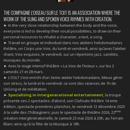
THE COMPAGNIE L'OISEAU SUR LE TOIT IS AN ASSOCIATION WHERE THE
WORK OF THE SUNG AND SPOKEN VOICE RHYMES WITH CREATION.
► In the very close relationship between the body and the voice,
everyone is led to develop their vocal possibilities, to draw on their
personal resources to inhabit a character, a text, a song.
► Travail en groupe et individuel dans nos ateliers hebdomadaires
théâtre, un Corps une Voix, du lundi et vendredi, ainsi qu’avec l’atelier
chant, Voix exquises, le vendredi, sur un répertoire jazz, variétés,
musiques du monde.
► Avec le stage intensif théâtre « La Voix de l’Acteur », sur les 2
samedis 21 et 28 mars.
► L’OSLT s’est enrichi d’un 3eme atelier hebdomadaire, Mieux gérer
son stress, le lundi et le vendredi: ce sont des séances de 1h de
QiGong et de méditation.
►
Specialising in intergenerational entertainment
, la troupe
présente ses 2 spectacles: d’abord, son Clafoutis théâtre 14 eme
édition, spectacle premières planches, le vendredi 12 décembre 2025
ème
à la salle des Châtaigniers; puis le spectacle de théâtre 2026, 22
création intergénérationelle, le samedi 23 mai 2026 à 20h, au Terrain
Blanc ainsi qu’à la fête de la Musique à 18h.