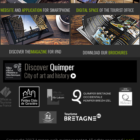
WEBSITE
AND
APPLICATION
FOR SMARTPHONE
DIGITAL SPACE
OF THE TOURIST OFFICE
DISCOVER THE
IMAGAZINE
FOR IPAD
DOWNLOAD OUR
BROCHURES
Discover
Quimper
City of art and history
Copyright 2017 Agence web quimper net
ao
All rights reserved
Legal