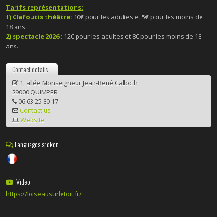
Tarifs représentations:
1) Clafoutis théâtre:
10€ pour les adultes et 5€ pour les moins de
18 ans.
2) spectacle 2026 :
12€ pour les adultes et 8€ pour les moins de 18
ans.
Contact details
1, allée Monseigneur Jean-René Calloc'h
29000 QUIMPER
06 63 25 80 17
Contact us
Website
Languages spoken
Video
https://loiseausurletoit.fr/