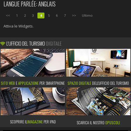
LANGUE PARLÉE: ANGLAIS
<<
1
2
3
4
5
6
7
>>
Ultimo
Attiva le Widgets.
L'UFFICIO DEL TURISMO
DIGITALE
SITO WEB
E
APPLICAZIONE
PER SMARTPHONE
SPAZIO DIGITALE
DELL'UFFICIO DEL TURISMO
SCOPRIRE IL
IMAGAZINE
PER IPAD
SCARICA IL NOSTRO
OPUSCOLI