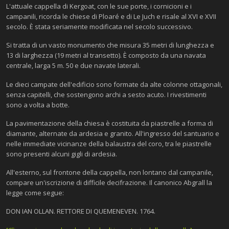
L'attuale cappella di Kergoat, con le sue porte, i cornicioni e i
campanili, ricorda le chiese di Ploaré e di Le Juch e risale al XVI e XVII
secolo. È stata seriamente modificata nel secolo successivo.
Si tratta di un vasto monumento che misura 35 metri di lunghezza e
13 di larghezza (19 metri al transetto). È composto da una navata
centrale, larga 5 m. 50 e due navate laterali.
Le dieci campate dell'edificio sono formate da alte colonne ottagonali,
senza capitelli, che sostengono archi a sesto acuto. I rivestimenti
sono a volta a botte.
La pavimentazione della chiesa è costituita da piastrelle a forma di
diamante, alternate da ardesia e granito. All'ingresso del santuario e
nelle immediate vicinanze della balaustra del coro, tra le piastrelle
sono presenti alcuni gigli di ardesia.
All'esterno, sul frontone della cappella, non lontano dal campanile,
compare un'iscrizione di difficile decifrazione. Il canonico Abgrall la
legge come segue:
DON IAN OLLAN. RETTORE DI QUEMENEVEN. 1764.