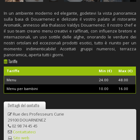
In un ambiente moderno ed elegante, godetevi la vista panoramica
sulla baia di Douarnenez e deliziate il vostro palato al ristorante
Aromatik, annesso alla thalasso Valdys Douarnenez. Il nostro chef e
il suo team creano menu creativi e raffinati, con influenze bretoni e
internazionali, un uso sottile delle alghe, onorando le verdure dei
nostri ortolani ed eccezionali prodotti esotici, tutto è riunito per un
momento indimenticabile! Accettati gruppi numerosi, terrazza
panoramica, aperta tutti i giorni.
Tariffe
Tariffe
Min (€)
Max (€)
Menu
24.00
48.00
Menu per bambini
10.00
16.00
Dettagli del contatto
Rue des Professeurs Curie
29100 DOUARNENEZ
02 98 74 45 45
Contattateci
Sito web