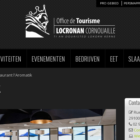
PRO GEBIED
PERSMAPP
IVITEITEN
EVENEMENTEN
BEDRIJVEN
EET
SLA
aurant l'Aromatik
K
Conta
Rue
2910
02 9
Con
We