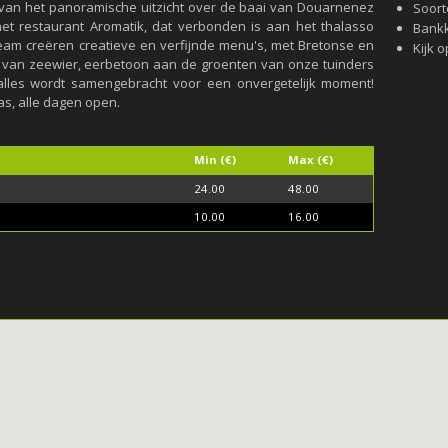
van het panoramische uitzicht over de baai van Douarnenez
Soort
het restaurant Aromatik, dat verbonden is aan het thalasso
Bank
eam creëren creatieve en verfijnde menu's, met Bretonse en
Kijk o
ik van zeewier, eerbetoon aan de groenten van onze tuinders
 alles wordt samengebracht voor een onvergetelijk moment!
as, alle dagen open.
Min (€)
Max (€)
24.00
48.00
10.00
16.00