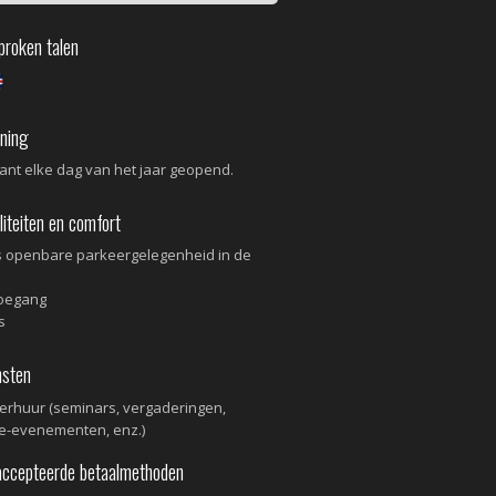
roken talen
ning
ant elke dag van het jaar geopend.
iteiten en comfort
s openbare parkeergelegenheid in de
toegang
s
sten
erhuur (seminars, vergaderingen,
ie-evenementen, enz.)
cepteerde betaalmethoden