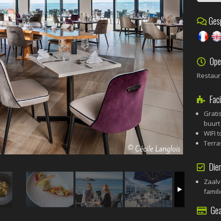
Gesp
Ope
Restaur
Facil
Grati
buurt
WIFI 
Terra
Dien
Zaalv
famil
Geac