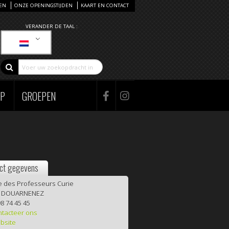
EN
ONZE OPENINGSTIJDEN
KAART EN CONTACT
VERANDER DE TAAL :
AP
GROEPEN
ct gegevens
 des Professeurs Curie
0 DOUARNENEZ
8 74 45 45
tacteer ons
bsite