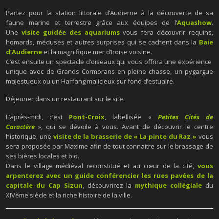
Partez pour la station littorale d’Audierne à la découverte de sa
faune marine et terrestre grâce aux équipes de l’
Aquashow
.
Une
visite guidée des aquariums
vous fera découvrir requins,
homards, méduses et autres surprises qui se cachent dans la
Baie
d’Audierne
et la magnifique mer d’Iroise voisine.
C’est ensuite un spectacle d’oiseaux qui vous offrira une expérience
unique avec de Grands Cormorans en pleine chasse, un pygargue
majestueux ou un Harfang malicieux sur fond d’estuaire.
Déjeuner dans un restaurant sur le site.
L’après-midi, c’est
Pont-Croix
, labellisée «
Petites Cités de
Caractère
», qui se dévoile à vous. Avant de découvrir le centre
historique, une
visite de la brasserie de « La pinte du Raz »
vous
sera proposée par Maxime afin de tout connaitre sur le brassage de
ses bières locales et bio.
Dans le village médiéval reconstitué et au cœur de la cité,
vous
arpenterez avec un guide conférencier les rues pavées de la
capitale du Cap Sizun
, découvrirez la
mythique collégiale
du
XIVème siècle et la riche histoire de la ville.