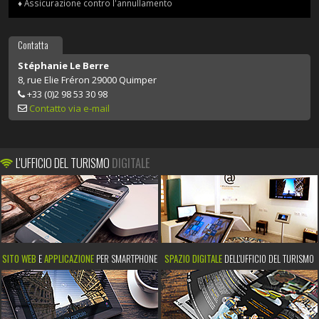
♦ Assicurazione contro l'annullamento
Contatta
Stéphanie Le Berre
8, rue Elie Fréron 29000 Quimper
+33 (0)2 98 53 30 98
Contatto via e-mail
L'UFFICIO DEL TURISMO
DIGITALE
SITO WEB
E
APPLICAZIONE
PER SMARTPHONE
SPAZIO DIGITALE
DELL'UFFICIO DEL TURISMO