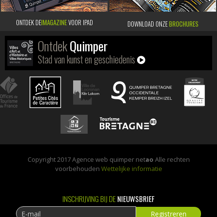
ONTDEK DE
IMAGAZINE
VOOR IPAD
DOWNLOAD ONZE
BROCHURES
Ontdek
Quimper
Stad van kunst en geschiedenis
Copyright 2017 Agence web quimper net
ao
Alle rechten
voorbehouden
Wettelijke informatie
INSCHRIJVING BIJ DE
NIEUWSBRIEF