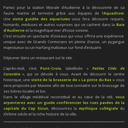
Partez pour la station littorale d’Audierne à la découverte de sa
faune marine et terrestre grâce aux équipes de l’
Aquashow
.
Une
visite guidée des aquariums
vous fera découvrir requins,
homards, méduses et autres surprises qui se cachent dans la
Baie
d’Audierne
et la magnifique mer d’Iroise voisine.
C’est ensuite un spectacle d’oiseaux qui vous offrira une expérience
unique avec de Grands Cormorans en pleine chasse, un pygargue
majestueux ou un Harfang malicieux sur fond d’estuaire.
Déjeuner dans un restaurant sur le site.
L’après-midi, c’est
Pont-Croix
, labellisée «
Petites Cités de
Caractère
», qui se dévoile à vous. Avant de découvrir le centre
historique, une
visite de la brasserie de « La pinte du Raz »
vous
sera proposée par Maxime afin de tout connaitre sur le brassage de
ses bières locales et bio.
Dans le village médiéval reconstitué et au cœur de la cité,
vous
arpenterez avec un guide conférencier les rues pavées de la
capitale du Cap Sizun
, découvrirez la
mythique collégiale
du
XIVème siècle et la riche histoire de la ville.