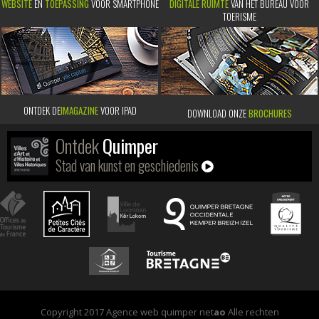
WEBSITE
EN
TOEPASSING
VOOR SMARTPHONE
DIGITALE RUIMTE
VAN HET BUREAU VOOR
TOERISME
ONTDEK DE
IMAGAZINE
VOOR IPAD
DOWNLOAD ONZE
BROCHURES
Ontdek
Quimper
Stad van kunst en geschiedenis
Copyright 2017 Agence web quimper net
ao
Alle rechten