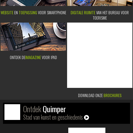
WEBSITE
EN
TOEPASSING
VOOR SMARTPHONE
DIGITALE RUIMTE
VAN HET BUREAU VOOR
TOERISME
ONTDEK DE
IMAGAZINE
VOOR IPAD
DOWNLOAD ONZE
BROCHURES
Ontdek
Quimper
Stad van kunst en geschiedenis