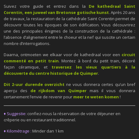
Suivez votre guide et entrez dans la
De kathedraal Saint
Corentin, een juweel van Bretonse gotische kunst
. Après 20 ans
de travaux, la restauration de la cathédrale Saint Corentin permet de
découvrir toutes les époques de son édification. Vous découvrirez
une des principales énigmes de la construction de la cathédrale :
l’absence d’alignement entre le choeur et la nef qui suscite un certain
nombre d’interrogations.
Daarna, ontmoeten we elkaar voor de kathedraal voor een
circuit
commenté en petit train
. Montez à bord du petit train, décoré
façon céramique, et
traversez les vieux quartiers à la
découverte
du centre historique de Quimper
.
Dit 2-uur durende overzicht
ne vous donnera certes qu’un bref
aperçu des
de rijkdom van Quimper
mais il vous donnera
certainement l’envie de revenir pour
meer te weten komen
!
♦ Suggestie:
confiez-nous la réservation de votre déjeuner en
crêperie ou en restaurant traditionnel.
♦ Kilométrage :
Minder dan 1 km