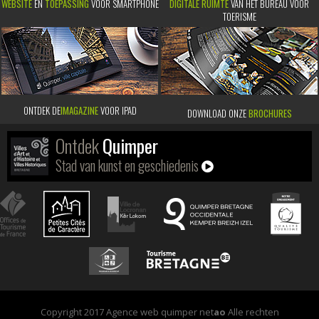
WEBSITE
EN
TOEPASSING
VOOR SMARTPHONE
DIGITALE RUIMTE
VAN HET BUREAU VOOR
TOERISME
ONTDEK DE
IMAGAZINE
VOOR IPAD
DOWNLOAD ONZE
BROCHURES
Ontdek
Quimper
Stad van kunst en geschiedenis
Copyright 2017 Agence web quimper net
ao
Alle rechten