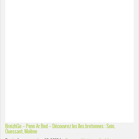
BreizhGo – Penn Ar Bed – Découvrez les îles bretonnes : Sein,
Ouessant, Molène