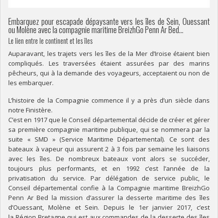
Embarquez pour escapade dépaysante vers les îles de Sein, Ouessant
ou Molène avec la compagnie maritime BreizhGo Penn Ar Bed…
Le lien entre le continent et les îles
Auparavant, les trajets vers les îles de la Mer d’Iroise étaient bien
compliqués. Les traversées étaient assurées par des marins
pêcheurs, qui à la demande des voyageurs, acceptaient ou non de
les embarquer.
L’histoire de la Compagnie commence il y a près d’un siècle dans
notre Finistère.
C’est en 1917 que le Conseil départemental décide de créer et gérer
sa première compagnie maritime publique, qui se nommera par la
suite « SMD » (Service Maritime Départemental). Ce sont des
bateaux à vapeur qui assurent 2 à 3 fois par semaine les liaisons
avec les îles. De nombreux bateaux vont alors se succéder,
toujours plus performants, et en 1992 c’est l’année de la
privatisation du service. Par délégation de service public, le
Conseil départemental confie à la Compagnie maritime BreizhGo
Penn Ar Bed la mission d’assurer la desserte maritime des îles
d’Ouessant, Molène et Sein. Depuis le 1er janvier 2017, c’est
la Région Bretagne qui est aux commandes de la desserte des îles