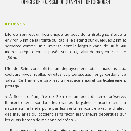
OFFICES DE TOURISME DE QUIMPER ET DE LOCRONAN
ÎLE DE SEIN :
L’île de Sein est un lieu unique au bout de la Bretagne. Située à
environ 5 km de la Pointe du Raz, elle s’étend sur quelques 2 km et
serpente comme un S inversé dont la largeur varie de 30 à 500
mètres. Crêpe dentelle posée sur l’eau, l’altitude moyenne est de
1,50 m.
L’île de Sein vous offrira un dépaysement total ; maisons aux
couleurs vives, ruelles étroites et pittoresques, longs cordons de
galets. Ce havre de paix est un espace naturel particulièrement
protégé.
« À fleur d’océan, l’île de Sein est un bout de terre préservé.
Rencontre avec soi dans les champs de galets, rencontre avec la
nature sur la lande polie par les vents, rencontre avec la chaleur
des insulaires qui côtoient sans façon les visiteurs débarqués sur
les quais bordés de maisons colorées. »
→ Retrouvez toutes les informations pour préparer votre traversée