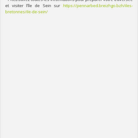
et visiter l’île de Sein sur
https://pennarbed.breizhgo.bzh/iles-
bretonnes/ile-de-sein/