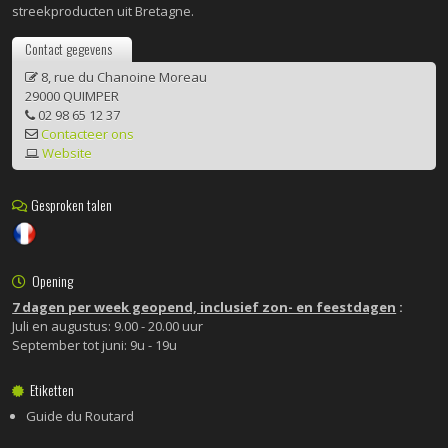
streekproducten uit Bretagne.
Contact gegevens
8, rue du Chanoine Moreau
29000 QUIMPER
02 98 65 12 37
Contacteer ons
Website
Gesproken talen
Opening
7 dagen per week geopend, inclusief zon- en feestdagen
:
Juli en augustus: 9.00 - 20.00 uur
September tot juni: 9u - 19u
Etiketten
Guide du Routard