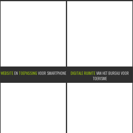
WEBSITE
EN
TOEPASSING
VOOR SMARTPHONE
DIGITALE RUIMTE
VAN HET BUREAU VOOR
TOERISME