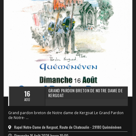
GRAND PARDON BRETON DE NOTRE DAME DE
16
KERGOAT
AOÛ
Grand pardon breton de Notre dame de Kergoat Le Grand Pardon
de Notre- ...
Kapel Notre-Dame de Kergoat, Route de Chateaulin - 29180 Quéménéven
Dimanche 16 Août 2026 heure 10:00