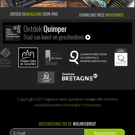
ONTDEK DE
IMAGAZINE
VOOR IPAD
DOWNLOAD ONZE
BROCHURES
Ontdek
Quimper
Stad van kunst en geschiedenis
Copyright 2017 Agence web quimper net
ao
Alle rechten
voorbehouden
Wettelijke informatie
INSCHRIJVING BIJ DE
NIEUWSBRIEF