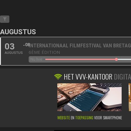
AUGUSTUS
03
08
INTERNATIONAAL FILMFESTIVAL VAN BRETA
6ÈME ÉDITION
AUGUSTUS
Nu live
HET VVV-KANTOOR
DIGIT
WEBSITE
EN
TOEPASSING
VOOR SMARTPHONE